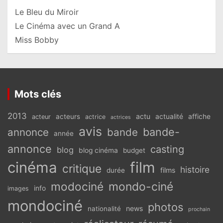
Le Bleu du Miroir
Le Cinéma avec un Grand A
Miss Bobby
Mots clés
2013
actu
acteurs
actualité
affiche
acteur
actrice
actrices
avis
bande-
annonce
bande
année
annonce
casting
blog
blog cinéma
budget
cinéma
film
critique
histoire
films
durée
modociné
mondo-ciné
info
images
mondociné
photos
news
nationalité
prochain