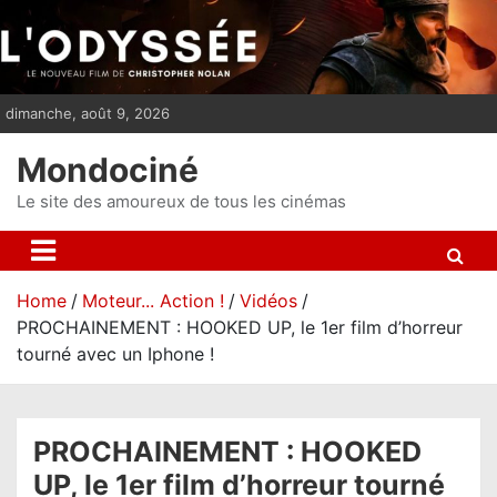
S
k
i
p
dimanche, août 9, 2026
t
o
Mondociné
c
o
Le site des amoureux de tous les cinémas
n
t
e
Home
Moteur... Action !
Vidéos
n
PROCHAINEMENT : HOOKED UP, le 1er film d’horreur
t
tourné avec un Iphone !
PROCHAINEMENT : HOOKED
UP, le 1er film d’horreur tourné