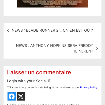
N
NEWS : BLADE RUNNER 2… ON EN EST OÙ ?
a
v
NEWS : ANTHONY HOPKINS SERA FREDDY
i
HEINEKEN !
g
a
t
Laisser un commentaire
i
Login with your Social ID
o
I agree to my personal data being stored and used as per
Privacy Policy
n
d
e