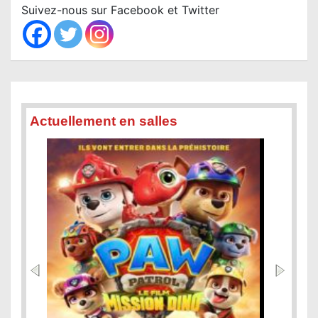
c
Suivez-nous sur Facebook et Twitter
h
Actuellement en salles