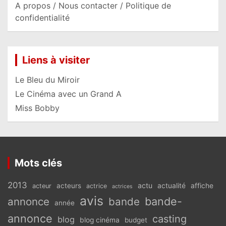
A propos / Nous contacter / Politique de
confidentialité
Liens à visiter
Le Bleu du Miroir
Le Cinéma avec un Grand A
Miss Bobby
Mots clés
2013
actu
acteurs
actualité
affiche
acteur
actrice
actrices
avis
bande-
annonce
bande
année
annonce
casting
blog
blog cinéma
budget