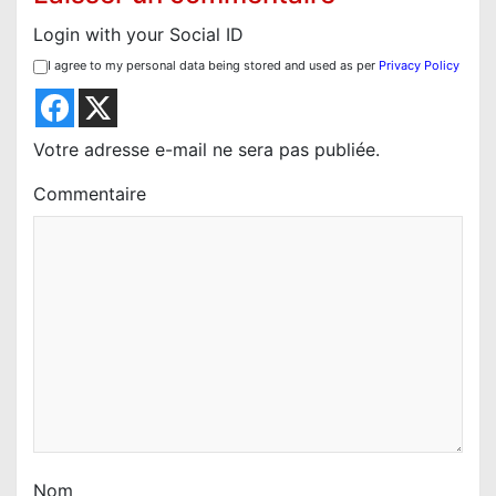
o
Login with your Social ID
n
I agree to my personal data being stored and used as per
Privacy Policy
d
e
l
Votre adresse e-mail ne sera pas publiée.
’
Commentaire
a
r
t
i
c
l
e
Nom