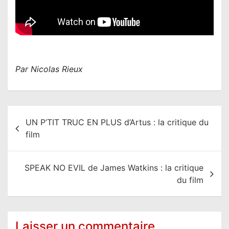
Par Nicolas Rieux
N
UN P’TIT TRUC EN PLUS d’Artus : la critique du
a
film
v
i
SPEAK NO EVIL de James Watkins : la critique
g
du film
a
t
i
Laisser un commentaire