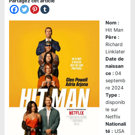
Partagez cet article
Nom
:
Hit Man
Père :
Richard
Linklater
Date de
naissan
ce :
04
septemb
re 2024
Type :
disponib
le sur
Netflix
Nationali
té
:
USA