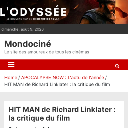
S
k
i
p
dimanche, août 9, 2026
t
o
Mondociné
c
o
Le site des amoureux de tous les cinémas
n
t
e
Home
APOCALYPSE NOW : L'actu de l'année
n
HIT MAN de Richard Linklater : la critique du film
t
HIT MAN de Richard Linklater :
la critique du film