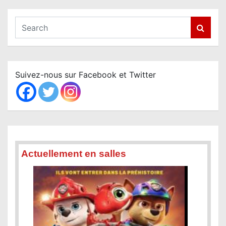
S
e
a
r
c
Suivez-nous sur Facebook et Twitter
h
Actuellement en salles