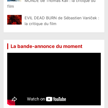
MONDE de Thomas Kail : la critique du
film
EVIL DEAD BURN de Sébastien Vaniček :
la critique du film
La bande-annonce du moment