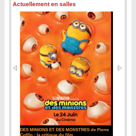
Actuellement en salles
L'ODYSSÉE de Christopher Nolan :
S MONSTRES de Pierre
critique du film
u film