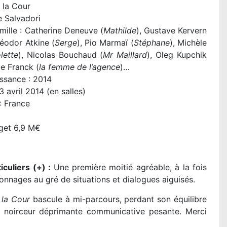
 la Cour
e Salvadori
amille : Catherine Deneuve (
Mathilde
), Gustave Kervern
Féodor Atkine (
Serge
), Pio Marmaï (
Stéphane
), Michèle
lette
), Nicolas Bouchaud (
Mr Maillard
), Oleg Kupchik
le Franck (
la femme de l’agence
)…
ssance : 2014
3 avril 2014 (en salles)
 : France
get 6,9 M€
iculiers (+) :
Une première moitié agréable, à la fois
onnages au gré de situations et dialogues aiguisés.
 la Cour
bascule à mi-parcours, perdant son équilibre
e noirceur déprimante communicative pesante. Merci
DES MINIONS ET DE
Coffin : la critique d