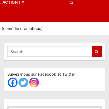
 ACTION !
s (comédie dramatique)
S
e
a
r
c
Suivez-nous sur Facebook et Twitter
h