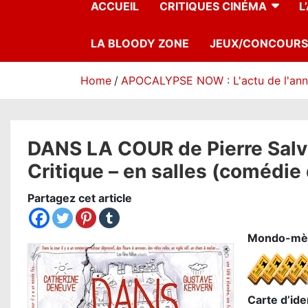
ACCUEIL
CRITIQUES CINÉMA
L
LA BLOODY ZONE
JEUX/CONCOURS
Home
APOCALYPSE NOW : L'actu de l'an
DANS LA COUR de Pierre Salv
Critique – en salles (comédie
Partagez cet article
Mondo-mè
Carte d’iden