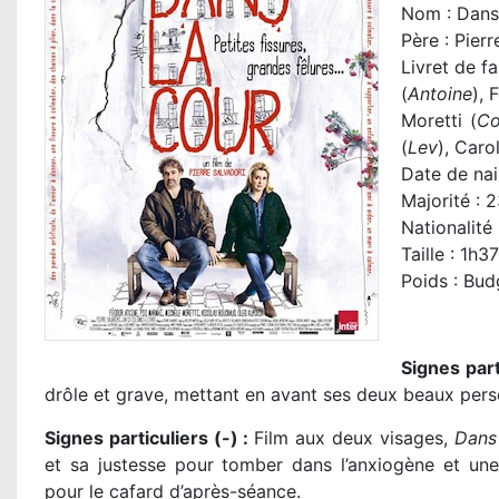
Nom : Dans
Père :
Pierr
Livret de f
(
Antoine
), 
Moretti (
Co
(
Lev
), Caro
Date de nai
Majorité : 2
Nationalité
Taille : 1h37
Poids : Bud
Signes part
drôle et grave, mettant en avant ses deux beaux pers
Signes particuliers (-) :
Film aux deux visages,
Dans
et sa justesse pour tomber dans l’anxiogène et un
pour le cafard d’après-séance.