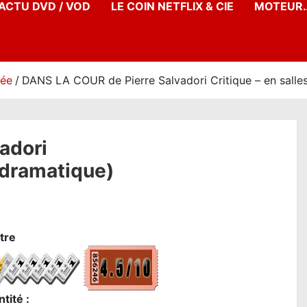
’ACTU DVD / VOD
LE COIN NETFLIX & CIE
MOTEUR…
née
DANS LA COUR de Pierre Salvadori Critique – en salle
adori
 dramatique)
tre
tité :