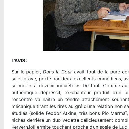
L’AVIS :
Sur le papier,
Dans la Cour
avait tout de la pure c
sujet grave, porté par deux excellents comédiens, av
se met « à devenir inquiète ». De tout. Comme au b
authentique dépressif, ex-chanteur produit d’un b
rencontre va naître un tendre attachement sourian
mécanique tirant les rires au gré d’une relation non s
étudiés (solide Feodor Atkine, très bons Pio Marmaï
nichés derrière un duo vedette délicieusement compl
Kervern,
joli ermite touchant
proche d’un sosie de Lu