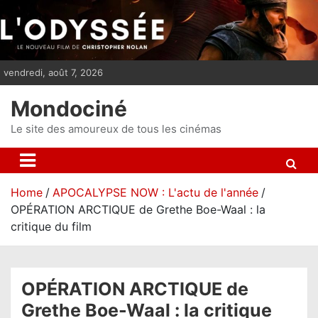
S
k
i
p
vendredi, août 7, 2026
t
o
Mondociné
c
o
Le site des amoureux de tous les cinémas
n
t
e
Home
APOCALYPSE NOW : L'actu de l'année
n
OPÉRATION ARCTIQUE de Grethe Boe-Waal : la
t
critique du film
OPÉRATION ARCTIQUE de
Grethe Boe-Waal : la critique