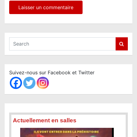
S
e
a
r
c
Suivez-nous sur Facebook et Twitter
h
Actuellement en salles