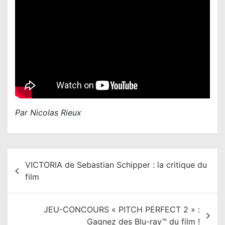
Par Nicolas Rieux
N
VICTORIA de Sebastian Schipper : la critique du
a
film
v
i
JEU-CONCOURS « PITCH PERFECT 2 » :
g
Gagnez des Blu-ray™ du film !