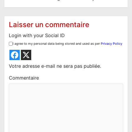
a
t
i
Laisser un commentaire
o
Login with your Social ID
n
I agree to my personal data being stored and used as per
Privacy Policy
d
e
l
Votre adresse e-mail ne sera pas publiée.
’
Commentaire
a
r
t
i
c
l