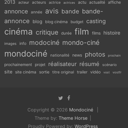
2013
actu
acteurs
actualité
affiche
acteur
actrice
actrices
avis
bande-
annonce
bande
année
annonce
casting
blog
blog cinéma
budget
cinéma
film
critique
histoire
films
durée
modociné
mondo-ciné
info
images
mondociné
photos
news
nationalité
prochain
réalisateur
résumé
prochainement
projet
scénario
site
vidéo
site cinéma
sortie
titre original
trailer
vostfr
vost
Copyright © 2026
Mondociné
Theme by:
Theme Horse
Proudly Powered by:
WordPress