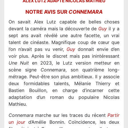
ALEX LUTZ ADAPTE NICOLAS MATHIEU
NOTRE AVIS SUR
CONNEMARA
On savait Alex Lutz capable de belles choses
devant la caméra mais la découverte de
Guy
il y a
sept ans avait révélé une autre facette, un vrai
talent de cinéaste. Magnifique coup de cœur que
l’on n’avait pas vu venir,
Guy
donnait envie d’en
voir plus. Après le discret mais pas inintéressant
Une Nuit
en 2023, le Lutz version metteur en
scène signe
Connemara
, son quatrième long-
métrage. Peut-être son plus ambitieux. Il y associe
deux formidables talents, Mélanie Thierry et
Bastien Bouillon, en charge d’incarner cette
adaptation d’un roman du populaire Nicolas
Mathieu.
Connemara
marche sur les traces du récent
Partir
un jour
d’Amélie Bonnin. Coïncidence, les deux