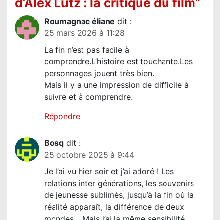
d’Alex Lutz : la critique du film
”
n
Roumagnac éliane
dit :
d
25 mars 2026 à 11:28
e
La fin n’est pas facile à
l
comprendre.L’histoire est touchante.Les
’
personnages jouent très bien.
a
Mais il y a une impression de difficile à
suivre et à comprendre.
r
t
Répondre
i
c
Bosq
dit :
25 octobre 2025 à 9:44
l
e
Je l’ai vu hier soir et j’ai adoré ! Les
relations inter générations, les souvenirs
de jeunesse sublimés, jusqu’à la fin où la
réalité apparaît, la différence de deux
mondes… Mais j’ai la même sensibilité