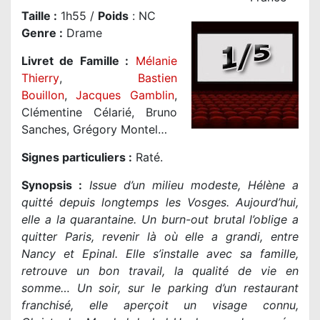
Taille
:
1h55 /
Poids
: NC
Genre
:
Drame
Livret de Famille :
Mélanie
Thierry
,
Bastien
Bouillon
,
Jacques Gamblin
,
Clémentine Célarié, Bruno
Sanches, Grégory Montel…
Signes particuliers :
Raté.
Synopsis :
Issue d’un milieu modeste, Hélène a
quitté depuis longtemps les Vosges. Aujourd’hui,
elle a la quarantaine. Un burn-out brutal l’oblige a
quitter Paris, revenir là où elle a grandi, entre
Nancy et Epinal. Elle s’installe avec sa famille,
retrouve un bon travail, la qualité de vie en
somme… Un soir, sur le parking d’un restaurant
franchisé, elle aperçoit un visage connu,