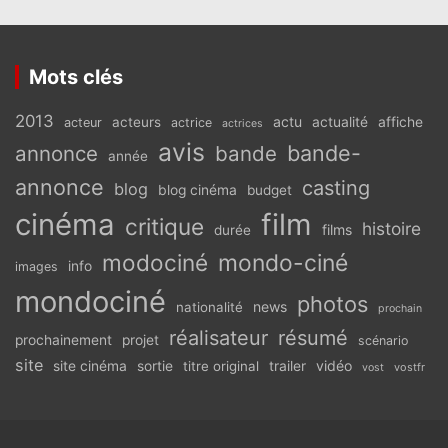
Mots clés
2013
actu
acteurs
actualité
affiche
acteur
actrice
actrices
avis
bande-
annonce
bande
année
annonce
casting
blog
blog cinéma
budget
cinéma
film
critique
histoire
films
durée
modociné
mondo-ciné
info
images
mondociné
photos
news
nationalité
prochain
réalisateur
résumé
prochainement
projet
scénario
site
vidéo
site cinéma
sortie
titre original
trailer
vostfr
vost