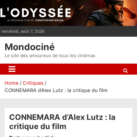
S
k
i
p
vendredi, août 7, 2026
t
o
Mondociné
c
o
Le site des amoureux de tous les cinémas
n
t
e
Home
Critiques
n
CONNEMARA d’Alex Lutz : la critique du film
t
CONNEMARA d’Alex Lutz : la
critique du film