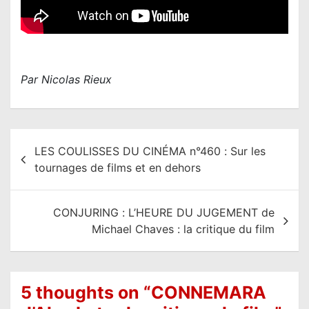
Par Nicolas Rieux
N
LES COULISSES DU CINÉMA n°460 : Sur les
a
tournages de films et en dehors
v
i
CONJURING : L’HEURE DU JUGEMENT de
g
Michael Chaves : la critique du film
a
t
i
5 thoughts on “
CONNEMARA
o