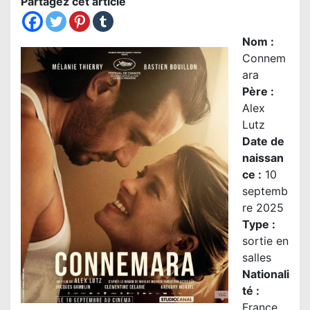
Partagez cet article
Nom
:
Connem
ara
Père :
Alex
Lutz
Date de
naissan
ce :
10
septemb
re 2025
Type :
sortie en
salles
Nationali
té
:
France