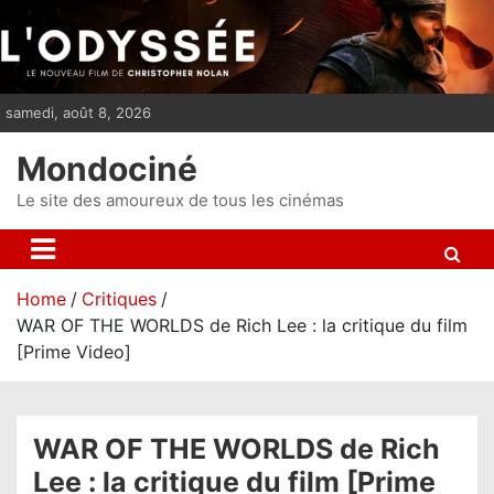
S
k
i
p
samedi, août 8, 2026
t
o
Mondociné
c
o
Le site des amoureux de tous les cinémas
n
t
e
Home
Critiques
n
WAR OF THE WORLDS de Rich Lee : la critique du film
t
[Prime Video]
WAR OF THE WORLDS de Rich
Lee : la critique du film [Prime