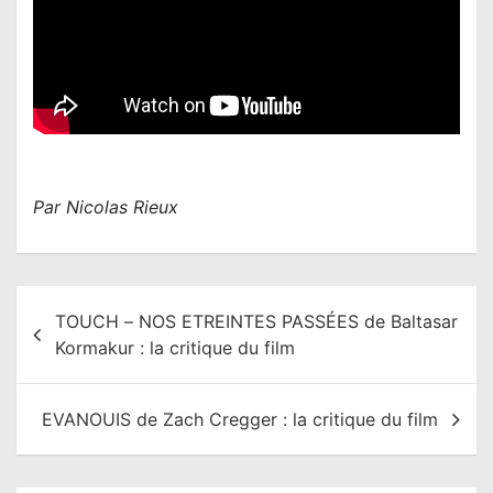
Par Nicolas Rieux
N
TOUCH – NOS ETREINTES PASSÉES de Baltasar
a
Kormakur : la critique du film
v
i
EVANOUIS de Zach Cregger : la critique du film
g
a