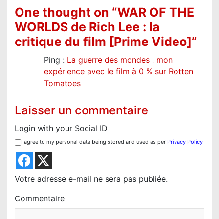
t
One thought on “
WAR OF THE
i
WORLDS de Rich Lee : la
o
critique du film [Prime Video]
”
n
d
Ping :
La guerre des mondes : mon
expérience avec le film à 0 % sur Rotten
e
Tomatoes
l
’
Laisser un commentaire
a
Login with your Social ID
r
I agree to my personal data being stored and used as per
Privacy Policy
t
i
c
Votre adresse e-mail ne sera pas publiée.
l
Commentaire
e