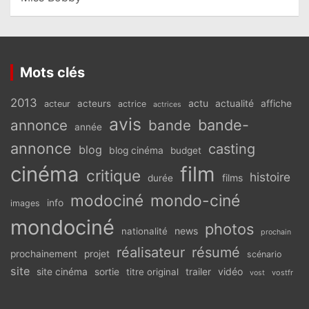
Mots clés
2013
actu
acteurs
actualité
affiche
acteur
actrice
actrices
avis
bande-
annonce
bande
année
annonce
casting
blog
blog cinéma
budget
cinéma
film
critique
histoire
films
durée
modociné
mondo-ciné
info
images
mondociné
photos
news
nationalité
prochain
réalisateur
résumé
prochainement
projet
scénario
site
vidéo
site cinéma
sortie
titre original
trailer
vostfr
vost