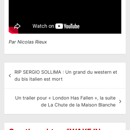
Par Nicolas Rieux
N
RIP SERGIO SOLLIMA : Un grand du western et
a
du bis italien est mort
v
i
Un trailer pour « London Has Fallen », la suite
g
de La Chute de la Maison Blanche
a
t
i