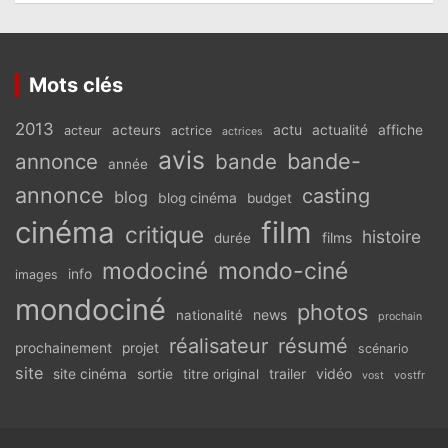
Mots clés
2013
actu
acteurs
actualité
affiche
acteur
actrice
actrices
avis
bande-
annonce
bande
année
annonce
casting
blog
blog cinéma
budget
cinéma
film
critique
histoire
films
durée
modociné
mondo-ciné
info
images
mondociné
photos
news
nationalité
prochain
réalisateur
résumé
prochainement
projet
scénario
site
vidéo
site cinéma
sortie
titre original
trailer
vostfr
vost