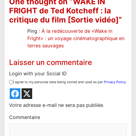
One thought on “
WAKE IN
o
FRIGHT de Ted Kotcheff : la
n
critique du film [Sortie vidéo]
”
d
Ping :
À la redécouverte de «Wake in
e
Fright» : un voyage cinématographique en
l
terres sauvages
’
a
Laisser un commentaire
r
Login with your Social ID
t
I agree to my personal data being stored and used as per
Privacy Policy
i
c
Votre adresse e-mail ne sera pas publiée.
l
e
Commentaire