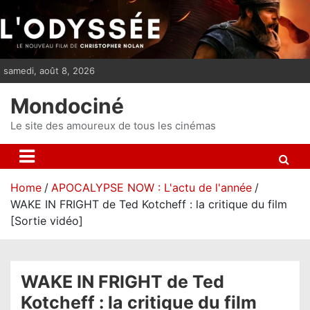
S
k
i
p
samedi, août 8, 2026
t
o
Mondociné
c
o
Le site des amoureux de tous les cinémas
n
t
e
Home
APOCALYPSE NOW : L'actu de l'année
n
WAKE IN FRIGHT de Ted Kotcheff : la critique du film
t
[Sortie vidéo]
WAKE IN FRIGHT de Ted
Kotcheff : la critique du film