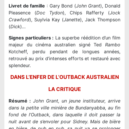
Livret de famille
: Gary Bond (
John Grant
), Donald
Pleasence (
Doc Tydon
), Chips Rafferty (
Jock
Crawford
), Suylvia Kay (
Janette
), Jack Thompson
(
Dick
)…
Signes particuliers :
La superbe réédition d’un film
majeur du cinéma australien signé Ted
Rambo
Kotcheff, perdu pendant de longues années,
retrouvé au prix d’intenses efforts et restauré avec
splendeur.
DANS L’ENFER DE L’OUTBACK AUSTRALIEN
LA CRITIQUE
Résumé :
John Grant, un jeune instituteur, arrive
dans la petite ville minière de Bundanyabba, au fin
fond de l’Outback, dans laquelle il doit passer la
nuit avant de s’envoler pour Sidney. Mais de bière
en bière, de pub en pub, sa nuit va se prolonger