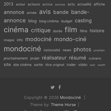
2013
actu
acteurs
actualité
affiche
acteur
actrice
actrices
avis
bande-
annonce
bande
année
annonce
casting
blog
blog cinéma
budget
cinéma
film
critique
histoire
films
durée
modociné
mondo-ciné
info
images
mondociné
photos
news
nationalité
prochain
réalisateur
résumé
prochainement
projet
scénario
site
vidéo
site cinéma
sortie
titre original
trailer
vostfr
vost
Copyright © 2026
Mondociné
Theme by:
Theme Horse