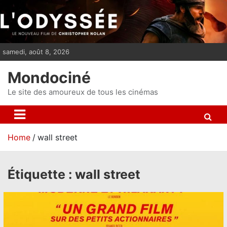
S
k
i
p
samedi, août 8, 2026
t
o
Mondociné
c
o
Le site des amoureux de tous les cinémas
n
t
e
Home
wall street
n
t
Étiquette :
wall street