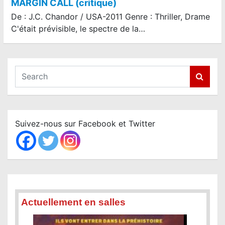
MARGIN CALL (critique)
De : J.C. Chandor / USA-2011 Genre : Thriller, Drame
C'était prévisible, le spectre de la…
S
e
a
r
c
Suivez-nous sur Facebook et Twitter
h
Actuellement en salles