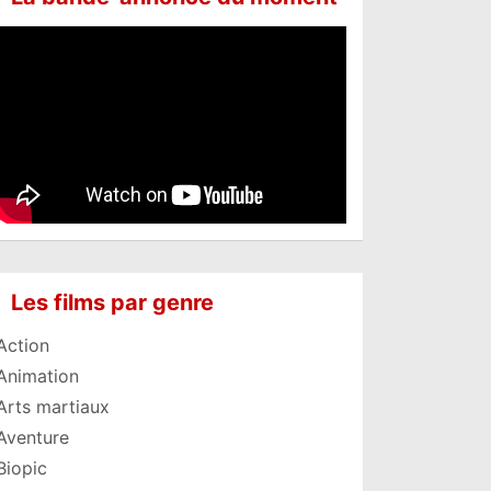
Les films par genre
Action
Animation
Arts martiaux
Aventure
Biopic