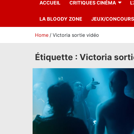
ACCUEIL
CRITIQUES CINÉMA
L
LA BLOODY ZONE
JEUX/CONCOURS
Home
Victoria sortie vidéo
Étiquette :
Victoria sort