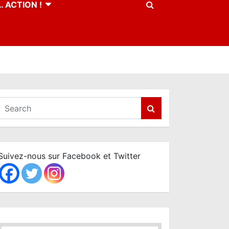
 ACTION !
S
e
a
r
c
Suivez-nous sur Facebook et Twitter
h