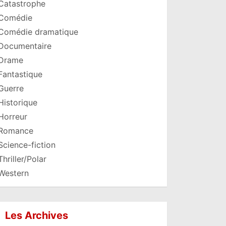
Catastrophe
Comédie
Comédie dramatique
Documentaire
Drame
Fantastique
Guerre
Historique
Horreur
Romance
Science-fiction
Thriller/Polar
Western
Les Archives