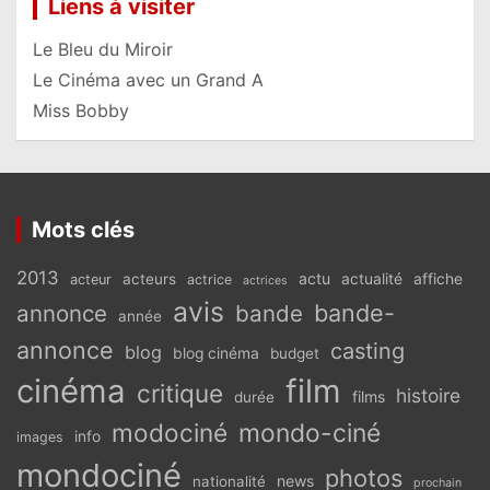
Liens à visiter
Le Bleu du Miroir
Le Cinéma avec un Grand A
Miss Bobby
Mots clés
2013
actu
acteurs
actualité
affiche
acteur
actrice
actrices
avis
bande-
annonce
bande
année
annonce
casting
blog
blog cinéma
budget
cinéma
film
critique
histoire
films
durée
modociné
mondo-ciné
info
images
mondociné
photos
news
nationalité
prochain