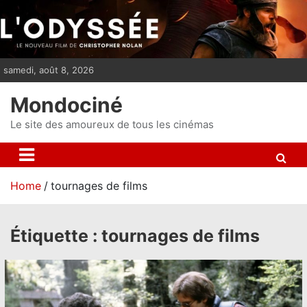
S
k
i
p
samedi, août 8, 2026
t
o
Mondociné
c
o
Le site des amoureux de tous les cinémas
n
t
e
Home
tournages de films
n
t
Étiquette :
tournages de films