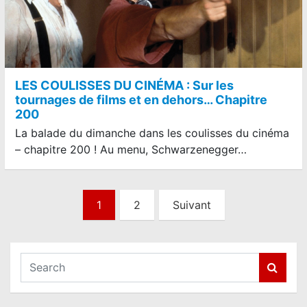
LES COULISSES DU CINÉMA : Sur les
tournages de films et en dehors… Chapitre
200
La balade du dimanche dans les coulisses du cinéma
– chapitre 200 ! Au menu, Schwarzenegger…
N
1
2
Suivant
a
v
i
S
e
g
a
a