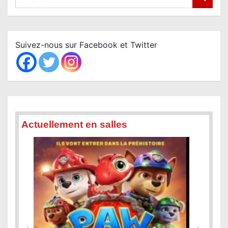
e
g
a
a
r
t
c
Suivez-nous sur Facebook et Twitter
i
h
o
n
d
e
Actuellement en salles
s
a
r
t
i
c
l