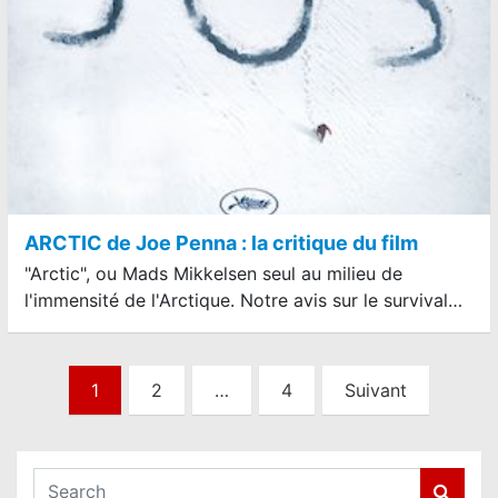
ARCTIC de Joe Penna : la critique du film
"Arctic", ou Mads Mikkelsen seul au milieu de
l'immensité de l'Arctique. Notre avis sur le survival…
N
1
2
…
4
Suivant
a
v
i
S