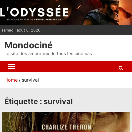
S
k
i
p
samedi, août 8, 2026
t
o
Mondociné
c
o
Le site des amoureux de tous les cinémas
n
t
e
Home
survival
n
t
Étiquette :
survival