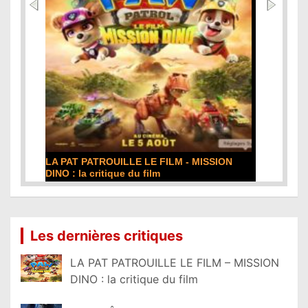
e
s
DE LA COMÉDIE-FRANÇAISE : la critique du
film
Lire la suite...
Les dernières critiques
LA PAT PATROUILLE LE FILM – MISSION
DINO : la critique du film