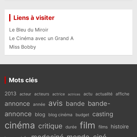
Liens à visiter
Le Bleu du Miroir
Le Cinéma avec un Grand A
Miss Bobby
Mots clés
2013
actu
acteurs
actualité
affiche
acteur
actrice
actrices
avis
bande-
annonce
bande
année
annonce
casting
blog
blog cinéma
budget
cinéma
film
critique
histoire
films
durée
modociné