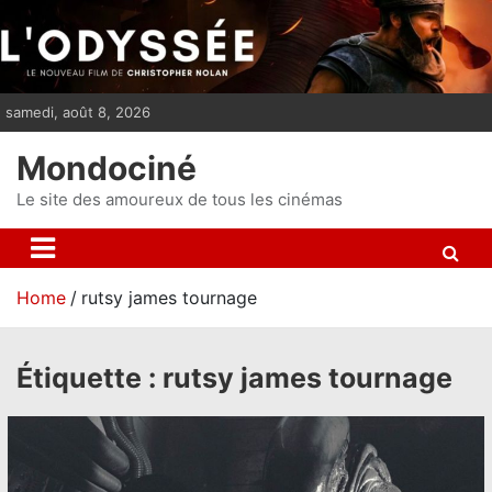
S
k
i
p
samedi, août 8, 2026
t
o
Mondociné
c
o
Le site des amoureux de tous les cinémas
n
t
e
Home
rutsy james tournage
n
t
Étiquette :
rutsy james tournage