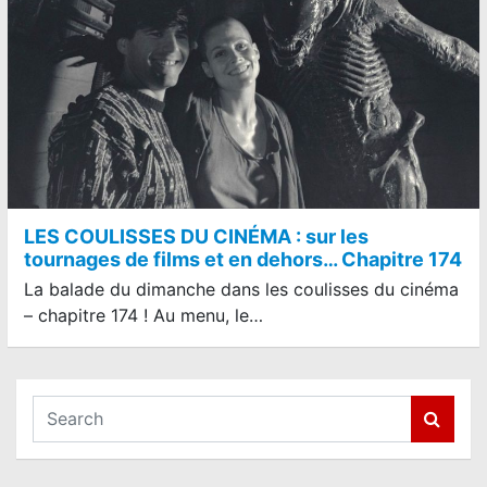
LES COULISSES DU CINÉMA : sur les
tournages de films et en dehors… Chapitre 174
La balade du dimanche dans les coulisses du cinéma
– chapitre 174 ! Au menu, le…
S
e
a
r