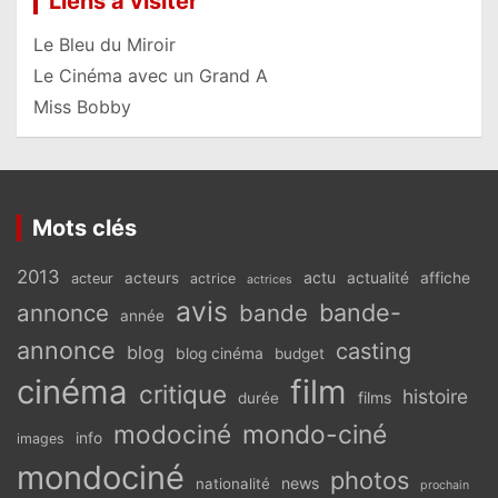
Liens à visiter
Le Bleu du Miroir
Le Cinéma avec un Grand A
Miss Bobby
Mots clés
2013
actu
acteurs
actualité
affiche
acteur
actrice
actrices
avis
bande-
annonce
bande
année
annonce
casting
blog
blog cinéma
budget
cinéma
film
critique
histoire
films
durée
modociné
mondo-ciné
info
images
mondociné
photos
news
nationalité
prochain