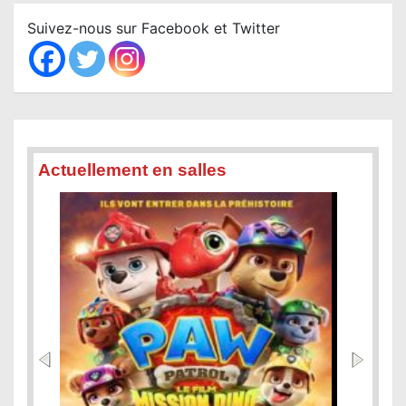
c
Suivez-nous sur Facebook et Twitter
h
Actuellement en salles