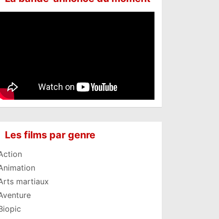
Les films par genre
Action
Animation
Arts martiaux
Aventure
Biopic