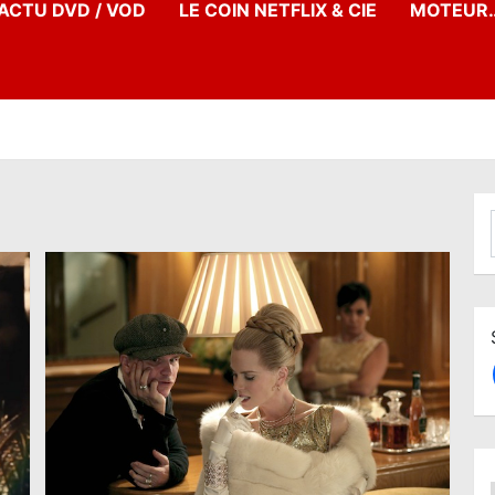
’ACTU DVD / VOD
LE COIN NETFLIX & CIE
MOTEUR…