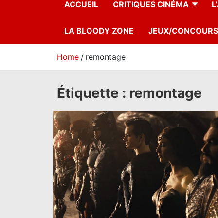
ACCUEIL
CRITIQUES CINÉMA
L
LA BLOODY ZONE
JEUX/CONCOURS
Home
remontage
Étiquette :
remontage