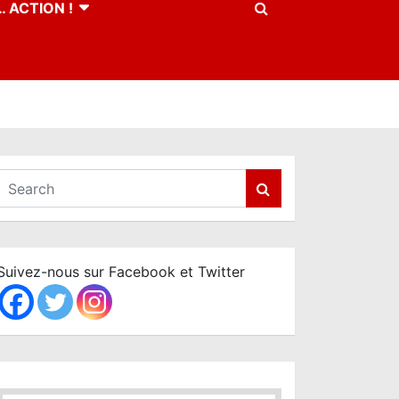
 ACTION !
S
e
a
r
c
Suivez-nous sur Facebook et Twitter
h