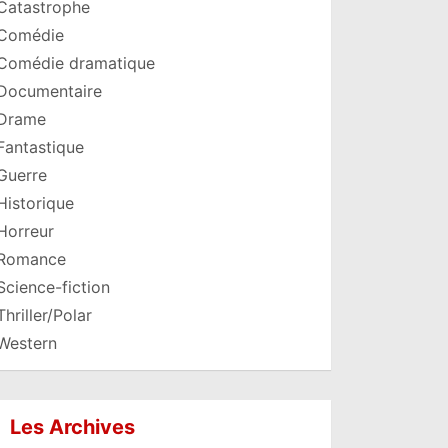
Catastrophe
Comédie
Comédie dramatique
Documentaire
Drame
Fantastique
Guerre
Historique
Horreur
Romance
Science-fiction
Thriller/Polar
Western
Les Archives