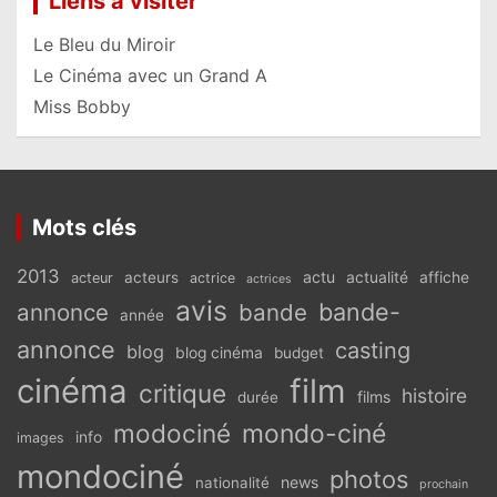
Liens à visiter
Le Bleu du Miroir
Le Cinéma avec un Grand A
Miss Bobby
Mots clés
2013
actu
acteurs
actualité
affiche
acteur
actrice
actrices
avis
bande-
annonce
bande
année
annonce
casting
blog
blog cinéma
budget
cinéma
film
critique
histoire
films
durée
modociné
mondo-ciné
info
images
mondociné
photos
news
nationalité
prochain