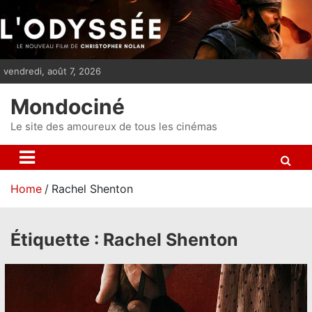
S
k
i
p
vendredi, août 7, 2026
t
o
Mondociné
c
o
Le site des amoureux de tous les cinémas
n
t
e
Home
Rachel Shenton
n
t
Étiquette :
Rachel Shenton