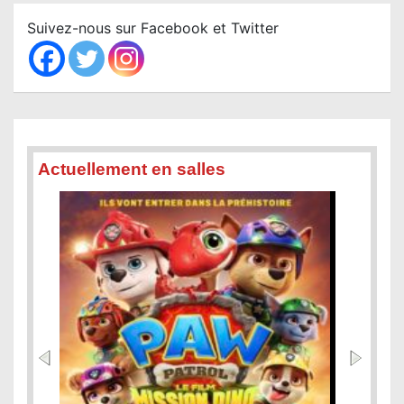
c
Suivez-nous sur Facebook et Twitter
h
Actuellement en salles