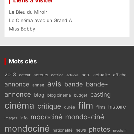
Liens à visiter
Le Bleu du Miroir
Le Cinéma avec un Grand A
Miss Bobby
Mots clés
2013
actu
acteurs
actualité
affiche
acteur
actrice
actrices
avis
bande-
annonce
bande
année
annonce
casting
blog
blog cinéma
budget
cinéma
film
critique
histoire
films
durée
modociné
mondo-ciné
info
images
mondociné
photos
news
nationalité
prochain