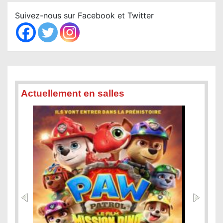
c
Suivez-nous sur Facebook et Twitter
h
Actuellement en salles