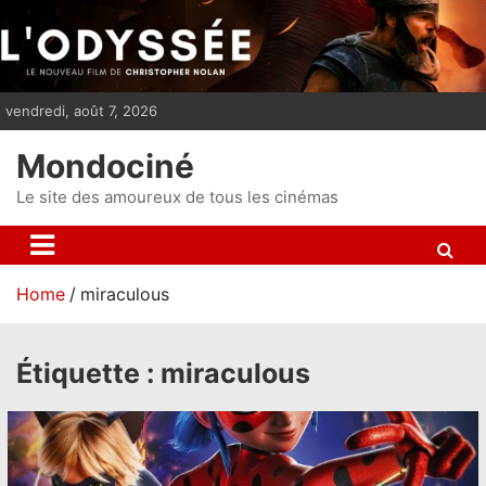
S
k
i
p
vendredi, août 7, 2026
t
o
Mondociné
c
o
Le site des amoureux de tous les cinémas
n
t
e
Home
miraculous
n
t
Étiquette :
miraculous