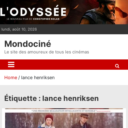
S
k
i
p
lundi, août 10, 2026
t
o
Mondociné
c
o
Le site des amoureux de tous les cinémas
n
t
e
Home
lance henriksen
n
t
Étiquette :
lance henriksen