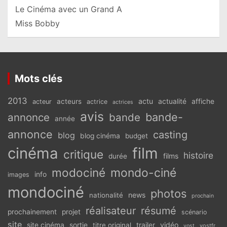
Le Cinéma avec un Grand A
Miss Bobby
Mots clés
2013
actu
acteurs
actualité
affiche
acteur
actrice
actrices
avis
bande-
annonce
bande
année
annonce
casting
blog
blog cinéma
budget
cinéma
film
critique
histoire
films
durée
modociné
mondo-ciné
info
images
mondociné
photos
news
nationalité
prochain
réalisateur
résumé
prochainement
projet
scénario
site
vidéo
site cinéma
sortie
titre original
trailer
vostfr
vost