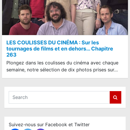
LES COULISSES DU CINÉMA : Sur les
tournages de films et en dehors… Chapitre
263
Plongez dans les coulisses du cinéma avec chaque
semaine, notre sélection de dix photos prises sur…
S
e
a
r
c
Suivez-nous sur Facebook et Twitter
h