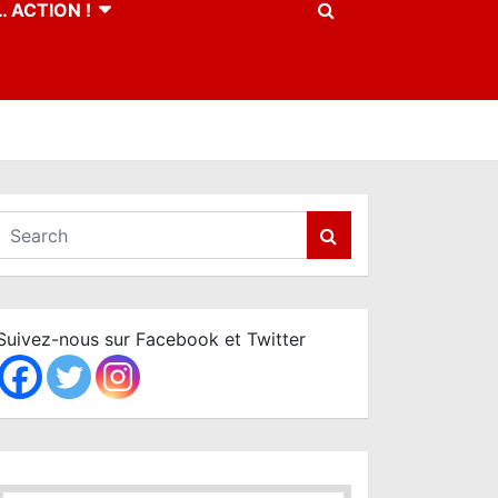
 ACTION !
S
e
a
r
c
Suivez-nous sur Facebook et Twitter
h