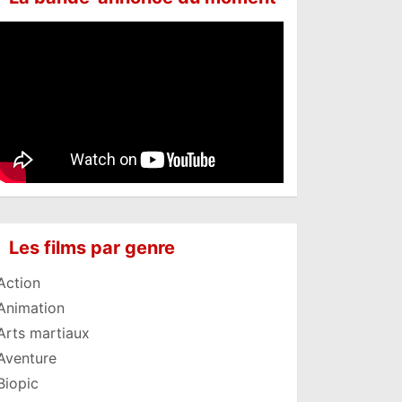
Les films par genre
Action
Animation
Arts martiaux
Aventure
Biopic