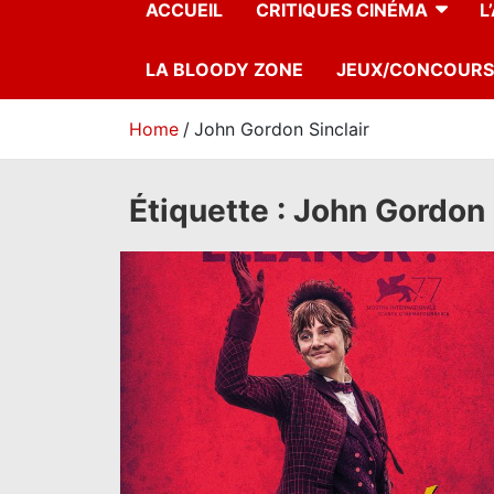
ACCUEIL
CRITIQUES CINÉMA
L
LA BLOODY ZONE
JEUX/CONCOURS
Home
John Gordon Sinclair
Étiquette :
John Gordon 