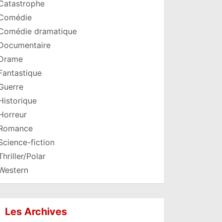
Catastrophe
Comédie
Comédie dramatique
Documentaire
Drame
Fantastique
Guerre
Historique
Horreur
Romance
Science-fiction
Thriller/Polar
Western
Les Archives