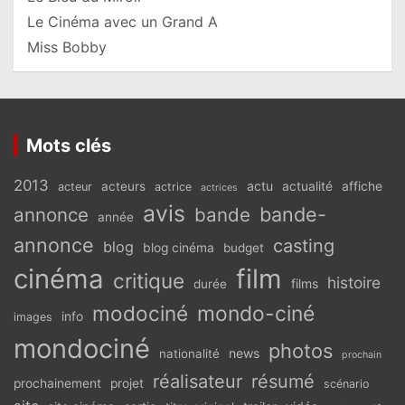
Le Cinéma avec un Grand A
Miss Bobby
Mots clés
2013
actu
acteurs
actualité
affiche
acteur
actrice
actrices
avis
bande-
annonce
bande
année
annonce
casting
blog
blog cinéma
budget
cinéma
film
critique
histoire
films
durée
modociné
mondo-ciné
info
images
mondociné
photos
news
nationalité
prochain
réalisateur
résumé
prochainement
projet
scénario