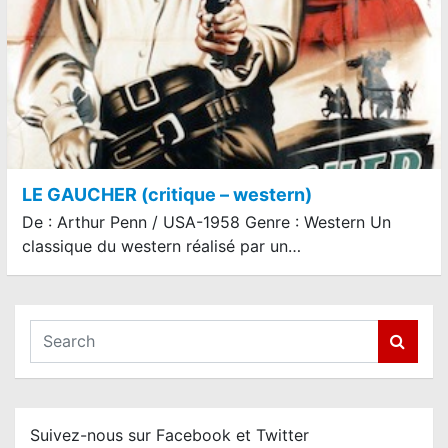
LE GAUCHER (critique – western)
De : Arthur Penn / USA-1958 Genre : Western Un
classique du western réalisé par un…
S
e
a
r
c
Suivez-nous sur Facebook et Twitter