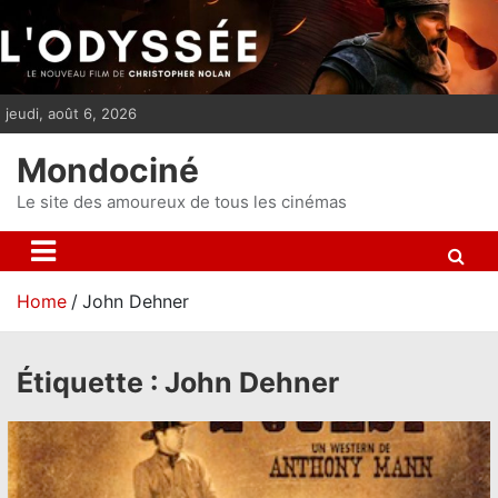
S
k
i
p
jeudi, août 6, 2026
t
o
Mondociné
c
o
Le site des amoureux de tous les cinémas
n
t
e
Home
John Dehner
n
t
Étiquette :
John Dehner