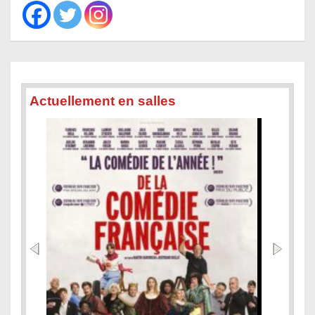
h
Actuellement en salles