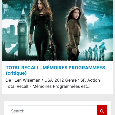
TOTAL RECALL : MÉMOIRES PROGRAMMÉES
(critique)
De : Len Wiseman / USA-2012 Genre : SF, Action
Total Recall - Mémoires Programmées est…
S
e