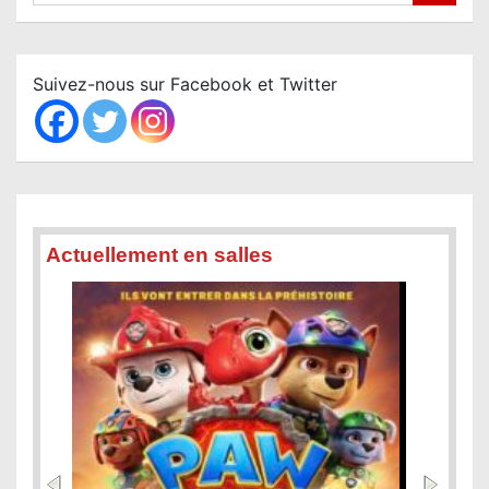
a
r
c
Suivez-nous sur Facebook et Twitter
h
Actuellement en salles