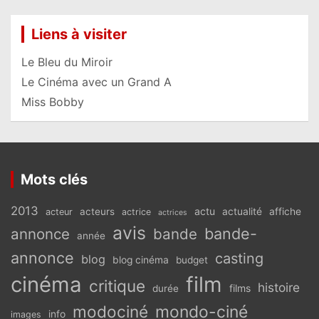
Liens à visiter
Le Bleu du Miroir
Le Cinéma avec un Grand A
Miss Bobby
Mots clés
2013
actu
acteurs
actualité
affiche
acteur
actrice
actrices
avis
bande-
annonce
bande
année
annonce
casting
blog
blog cinéma
budget
cinéma
film
critique
histoire
films
durée
modociné
mondo-ciné
info
images