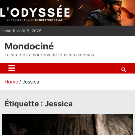
S
k
i
p
samedi, août 8, 2026
t
o
Mondociné
c
o
Le site des amoureux de tous les cinémas
n
t
e
Home
Jessica
n
t
Étiquette :
Jessica