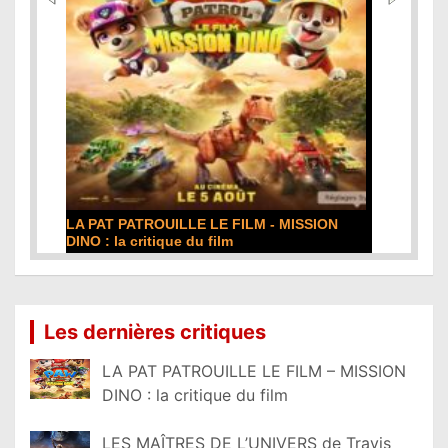
 PATROUILLE LE FILM - MISSION
DE LA COMÉDIE-FRANÇ
la critique du film
film
suite...
Lire la suite...
Les dernières critiques
LA PAT PATROUILLE LE FILM – MISSION
DINO : la critique du film
LES MAÎTRES DE L’UNIVERS de Travis