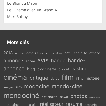
Le Bleu du Miroir
Le Cinéma avec un Grand A
Miss Bobby
Mots clés
2013
actu
acteurs
actualité
affiche
acteur
actrice
actrices
avis
bande-
annonce
bande
année
annonce
casting
blog
blog cinéma
budget
cinéma
film
critique
histoire
films
durée
modociné
mondo-ciné
info
images
mondociné
photos
news
nationalité
prochain
réalisateur
résumé
prochainement
projet
scénario