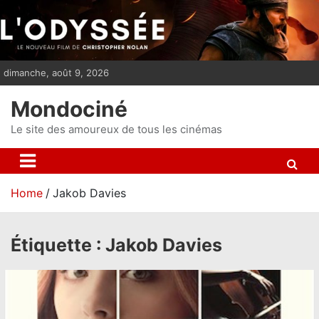
S
k
i
p
dimanche, août 9, 2026
t
o
Mondociné
c
o
Le site des amoureux de tous les cinémas
n
t
e
Home
Jakob Davies
n
t
Étiquette :
Jakob Davies