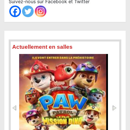
Suivez-nous sur Facebook et Twitter
h
Actuellement en salles