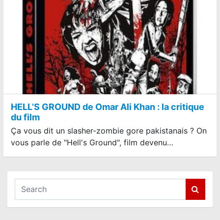
HELL’S GROUND de Omar Ali Khan : la critique
du film
Ça vous dit un slasher-zombie gore pakistanais ? On
vous parle de "Hell's Ground", film devenu…
S
e
a
r