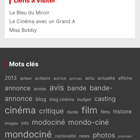
Liens à visiter
Le Bleu du Miroir
Le Cinéma avec un Grand A
Miss Bobby
Mots clés
2013
actu
acteurs
actualité
affiche
acteur
actrice
actrices
avis
bande-
annonce
bande
année
annonce
casting
blog
blog cinéma
budget
cinéma
film
critique
histoire
films
durée
modociné
mondo-ciné
info
images
mondociné
photos
news
nationalité
prochain