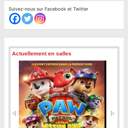
c
Suivez-nous sur Facebook et Twitter
h
Actuellement en salles