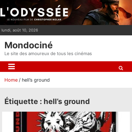
S
k
i
p
lundi, août 10, 2026
t
o
Mondociné
c
o
Le site des amoureux de tous les cinémas
n
t
e
Home
hell’s ground
n
t
Étiquette :
hell’s ground