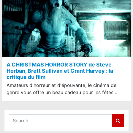
A CHRISTMAS HORROR STORY de Steve
Horban, Brett Sullivan et Grant Harvey : la
critique du film
Amateurs d'horreur et d'épouvante, le cinéma de
genre vous offre un beau cadeau pour les fêtes…
S
e
a