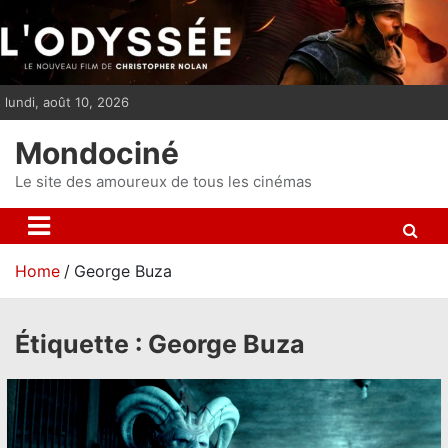
S
k
i
p
lundi, août 10, 2026
t
o
Mondociné
c
o
Le site des amoureux de tous les cinémas
n
t
e
Home
George Buza
n
t
Étiquette :
George Buza