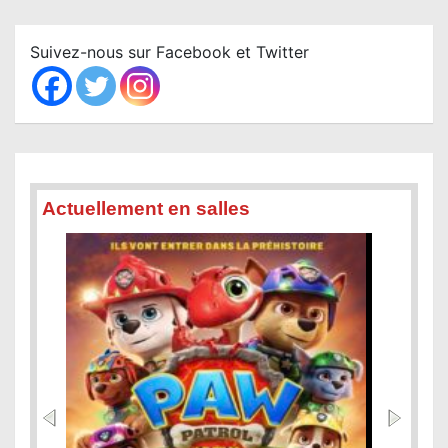
r
c
Suivez-nous sur Facebook et Twitter
h
Actuellement en salles