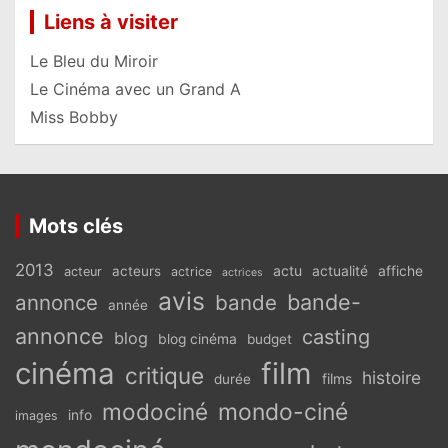
Liens à visiter
Le Bleu du Miroir
Le Cinéma avec un Grand A
Miss Bobby
Mots clés
2013
actu
acteurs
actualité
affiche
acteur
actrice
actrices
avis
bande-
annonce
bande
année
annonce
casting
blog
blog cinéma
budget
cinéma
film
critique
histoire
films
durée
modociné
mondo-ciné
info
images