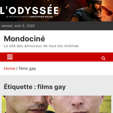
S
k
i
p
samedi, août 8, 2026
t
o
Mondociné
c
o
Le site des amoureux de tous les cinémas
n
t
e
Home
films gay
n
t
Étiquette :
films gay