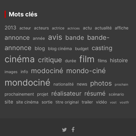
Mots clés
2013
actu
acteurs
actualité
affiche
acteur
actrice
actrices
avis
bande-
annonce
bande
année
annonce
casting
blog
blog cinéma
budget
cinéma
film
critique
histoire
films
durée
modociné
mondo-ciné
info
images
mondociné
photos
news
nationalité
prochain
réalisateur
résumé
prochainement
projet
scénario
site
vidéo
site cinéma
sortie
titre original
trailer
vostfr
vost