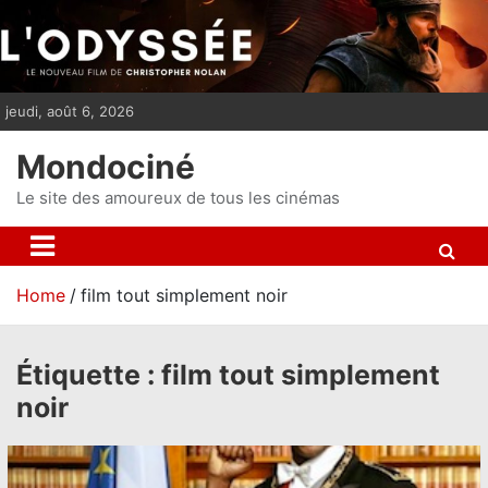
S
k
i
p
jeudi, août 6, 2026
t
o
Mondociné
c
o
Le site des amoureux de tous les cinémas
n
t
e
Home
film tout simplement noir
n
t
Étiquette :
film tout simplement
noir