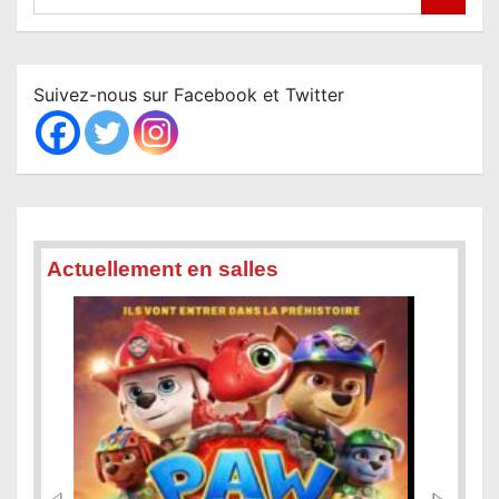
e
a
r
c
Suivez-nous sur Facebook et Twitter
h
Actuellement en salles