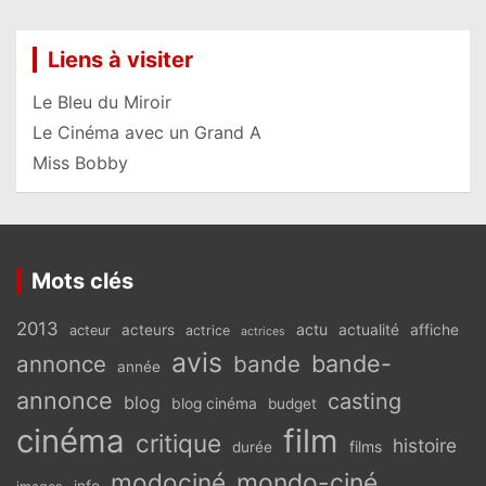
Liens à visiter
Le Bleu du Miroir
Le Cinéma avec un Grand A
Miss Bobby
Mots clés
2013
actu
acteurs
actualité
affiche
acteur
actrice
actrices
avis
bande-
annonce
bande
année
annonce
casting
blog
blog cinéma
budget
cinéma
film
critique
histoire
films
durée
modociné
mondo-ciné
info