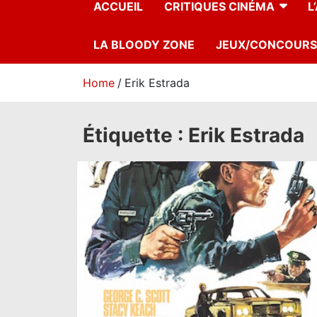
ACCUEIL
CRITIQUES CINÉMA
L
LA BLOODY ZONE
JEUX/CONCOURS
Home
Erik Estrada
Étiquette :
Erik Estrada