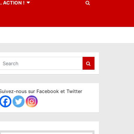
 ACTION !
S
e
a
r
c
Suivez-nous sur Facebook et Twitter
h