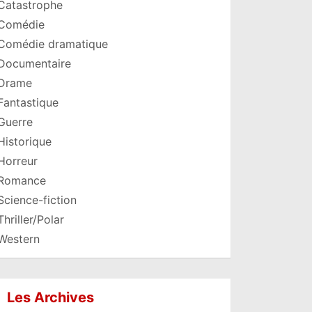
Catastrophe
Comédie
Comédie dramatique
Documentaire
Drame
Fantastique
Guerre
Historique
Horreur
Romance
Science-fiction
Thriller/Polar
Western
Les Archives