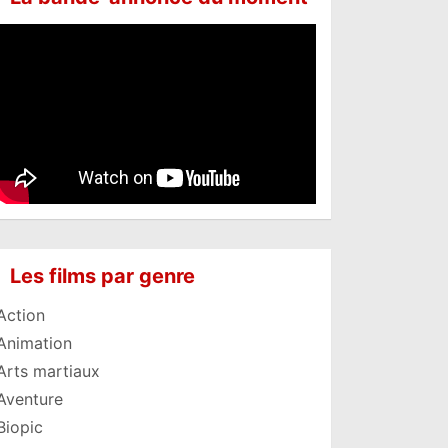
Les films par genre
Action
Animation
Arts martiaux
Aventure
Biopic