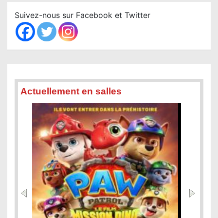
c
Suivez-nous sur Facebook et Twitter
h
Actuellement en salles