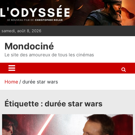
S
k
i
p
samedi, août 8, 2026
t
o
Mondociné
c
o
Le site des amoureux de tous les cinémas
n
t
e
Home
durée star wars
n
t
Étiquette :
durée star wars