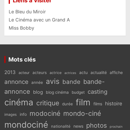
Liens à visiter
Le Bleu du Miroir
Le Cinéma avec un Grand A
Miss Bobby
Mots clés
2013
actu
acteurs
actualité
affiche
acteur
actrice
actrices
avis
bande-
annonce
bande
année
annonce
casting
blog
blog cinéma
budget
cinéma
film
critique
histoire
films
durée
modociné
mondo-ciné
info
images
mondociné
photos
news
nationalité
prochain