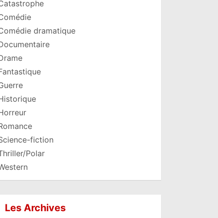
Catastrophe
Comédie
Comédie dramatique
Documentaire
Drame
Fantastique
Guerre
Historique
Horreur
Romance
Science-fiction
Thriller/Polar
Western
Les Archives