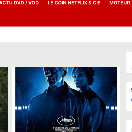
’ACTU DVD / VOD
LE COIN NETFLIX & CIE
MOTEUR…