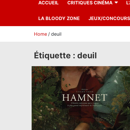
ACCUEIL
CRITIQUES CINÉMA
L
LA BLOODY ZONE
JEUX/CONCOURS
Home
deuil
Étiquette :
deuil