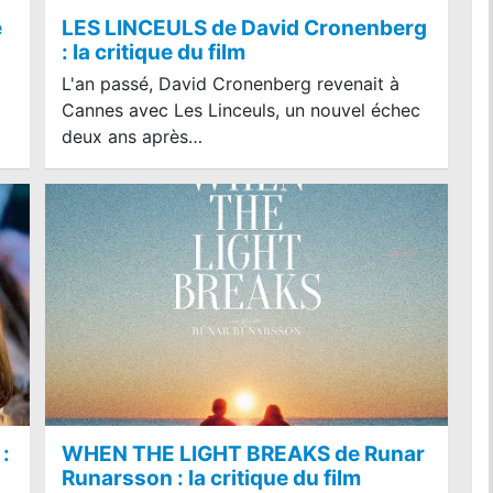
e
LES LINCEULS de David Cronenberg
: la critique du film
L'an passé, David Cronenberg revenait à
Cannes avec Les Linceuls, un nouvel échec
deux ans après…
LA PAT PATROUILLE LE FILM -
:
WHEN THE LIGHT BREAKS de Runar
MISSION DINO : la critique du f
Runarsson : la critique du film