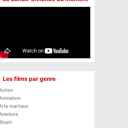
Les films par genre
Action
Animation
Arts martiaux
Aventure
Biopic