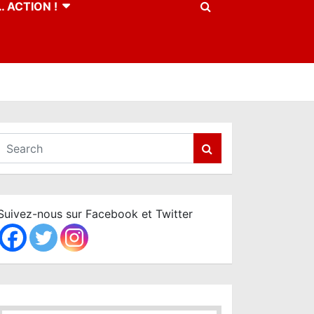
 ACTION !
S
e
a
r
c
Suivez-nous sur Facebook et Twitter
h