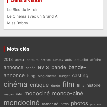
Liens à visiter
Le Bleu du Miroir
Le Cinéma avec un Grand A
Miss Bobby
Mots clés
2013
actu
acteurs
actualité
affiche
acteur
actrice
actrices
avis
bande-
annonce
bande
année
annonce
casting
blog
blog cinéma
budget
cinéma
film
critique
histoire
films
durée
modociné
mondo-ciné
info
images
mondociné
photos
news
nationalité
prochain