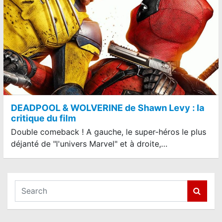
DEADPOOL & WOLVERINE de Shawn Levy : la
critique du film
Double comeback ! A gauche, le super-héros le plus
déjanté de "l'univers Marvel" et à droite,…
S
e
a
r