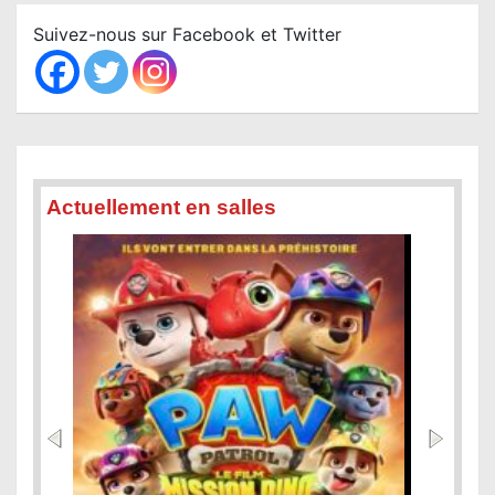
c
Suivez-nous sur Facebook et Twitter
h
Actuellement en salles