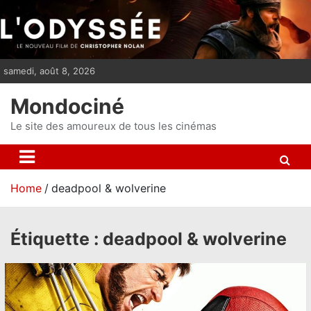
S
k
i
p
samedi, août 8, 2026
t
o
Mondociné
c
o
Le site des amoureux de tous les cinémas
n
t
e
Home
deadpool & wolverine
n
t
Étiquette :
deadpool & wolverine