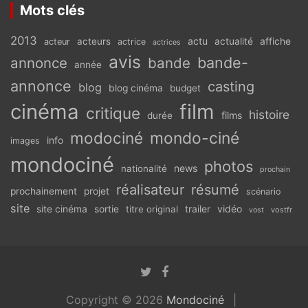
Mots clés
2013
actu
acteurs
actualité
affiche
acteur
actrice
actrices
avis
bande-
annonce
bande
année
annonce
casting
blog
blog cinéma
budget
cinéma
film
critique
histoire
films
durée
modociné
mondo-ciné
info
images
mondociné
photos
news
nationalité
prochain
réalisateur
résumé
prochainement
projet
scénario
site
vidéo
site cinéma
sortie
titre original
trailer
vostfr
vost
Copyright © 2026
Mondociné