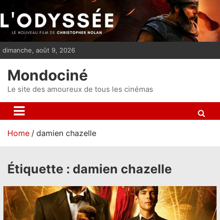
S
k
i
p
dimanche, août 9, 2026
t
o
Mondociné
c
o
Le site des amoureux de tous les cinémas
n
t
e
Home
damien chazelle
n
t
Étiquette :
damien chazelle