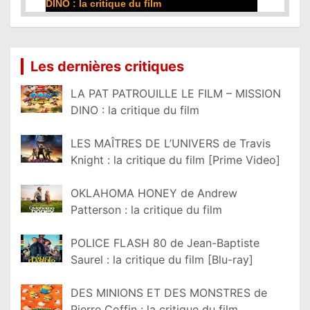
NO : la critique du film
film
Lire la suite...
Lire la suite...
Les dernières critiques
LA PAT PATROUILLE LE FILM – MISSION
DINO : la critique du film
LES MAÎTRES DE L’UNIVERS de Travis
Knight : la critique du film [Prime Video]
OKLAHOMA HONEY de Andrew
Patterson : la critique du film
POLICE FLASH 80 de Jean-Baptiste
Saurel : la critique du film [Blu-ray]
DES MINIONS ET DES MONSTRES de
Pierre Coffin : la critique du film