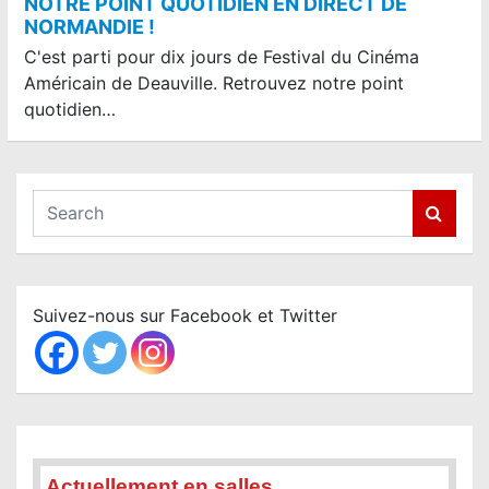
NOTRE POINT QUOTIDIEN EN DIRECT DE
NORMANDIE !
C'est parti pour dix jours de Festival du Cinéma
Américain de Deauville. Retrouvez notre point
quotidien…
S
e
a
r
c
Suivez-nous sur Facebook et Twitter
h
Actuellement en salles