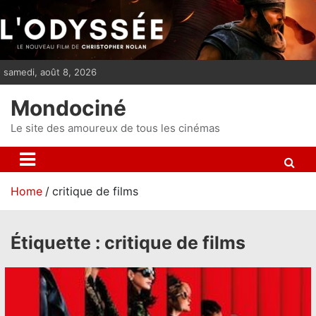
S
k
i
p
samedi, août 8, 2026
t
o
Mondociné
c
o
Le site des amoureux de tous les cinémas
n
t
e
Home
critique de films
n
t
Étiquette :
critique de films