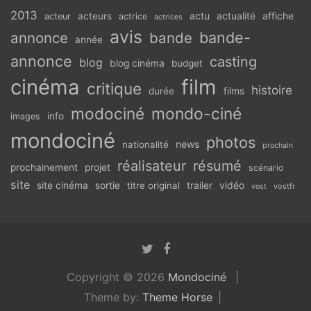
2013
actu
acteurs
actualité
affiche
acteur
actrice
actrices
avis
bande-
annonce
bande
année
annonce
casting
blog
blog cinéma
budget
cinéma
film
critique
histoire
films
durée
modociné
mondo-ciné
info
images
mondociné
photos
news
nationalité
prochain
réalisateur
résumé
prochainement
projet
scénario
site
vidéo
site cinéma
sortie
titre original
trailer
vostfr
vost
Copyright © 2026
Mondociné
Theme by:
Theme Horse