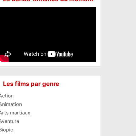
Les films par genre
Action
Animation
Arts martiaux
Aventure
Biopic