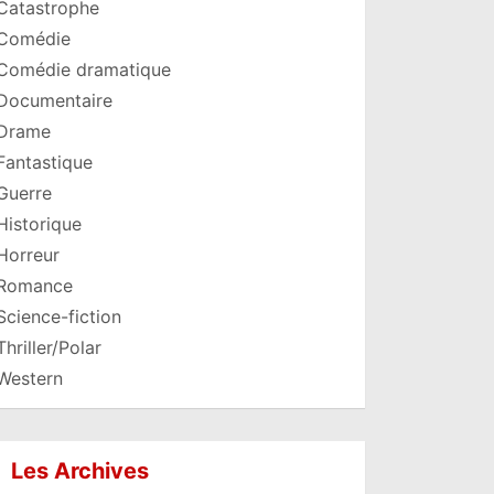
Catastrophe
Comédie
Comédie dramatique
Documentaire
Drame
Fantastique
Guerre
Historique
Horreur
Romance
Science-fiction
Thriller/Polar
Western
Les Archives