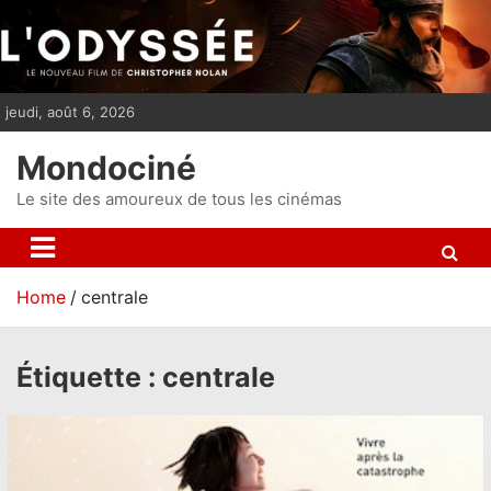
S
k
i
p
jeudi, août 6, 2026
t
o
Mondociné
c
o
Le site des amoureux de tous les cinémas
n
t
e
Home
centrale
n
t
Étiquette :
centrale