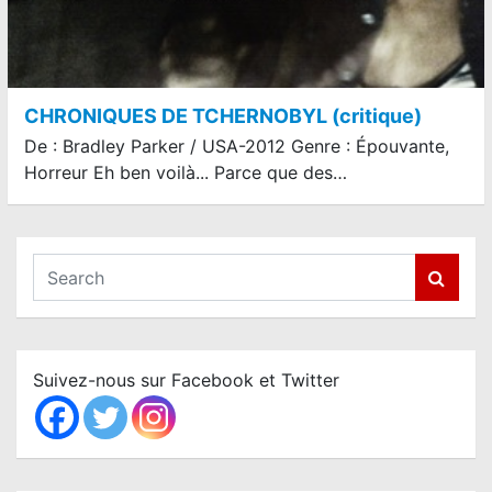
CHRONIQUES DE TCHERNOBYL (critique)
De : Bradley Parker / USA-2012 Genre : Épouvante,
Horreur Eh ben voilà... Parce que des…
S
e
a
r
c
Suivez-nous sur Facebook et Twitter
h