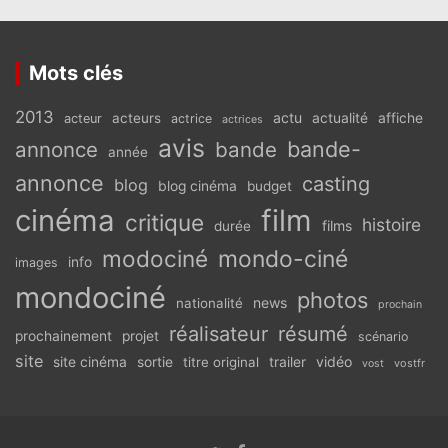
Mots clés
2013
actu
acteurs
actualité
affiche
acteur
actrice
actrices
avis
bande-
annonce
bande
année
annonce
casting
blog
blog cinéma
budget
cinéma
film
critique
histoire
films
durée
modociné
mondo-ciné
info
images
mondociné
photos
news
nationalité
prochain
réalisateur
résumé
prochainement
projet
scénario
site
vidéo
site cinéma
sortie
titre original
trailer
vostfr
vost