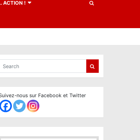
 ACTION !
S
e
a
r
c
Suivez-nous sur Facebook et Twitter
h