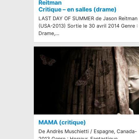
Reitman
Critique – en salles (drame)
LAST DAY OF SUMMER de Jason Reitman
(USA-2013) Sortie le 30 avril 2014 Genre :
Drame,…
MAMA (critique)
De Andrès Muschietti / Espagne, Canada-
2013 Genre : Horreur, Fantastique,