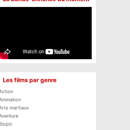
Les films par genre
Action
Animation
Arts martiaux
Aventure
Biopic