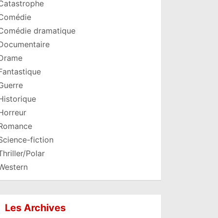
Catastrophe
Comédie
Comédie dramatique
Documentaire
Drame
Fantastique
Guerre
Historique
Horreur
Romance
Science-fiction
Thriller/Polar
Western
Les Archives