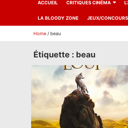
ACCUEIL
CRITIQUES CINÉMA
L
LA BLOODY ZONE
JEUX/CONCOURS
Home
beau
Étiquette :
beau