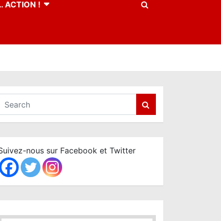
 ACTION !
S
e
a
r
c
Suivez-nous sur Facebook et Twitter
h