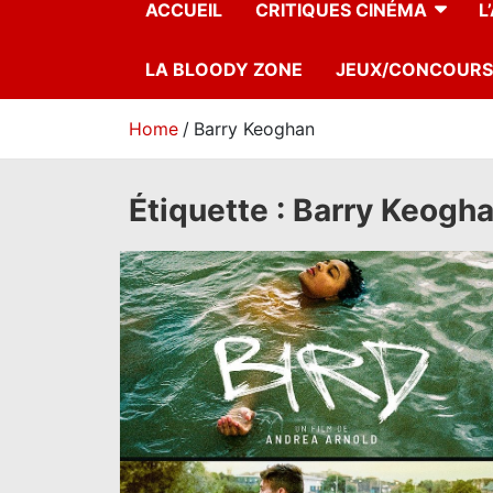
ACCUEIL
CRITIQUES CINÉMA
L
LA BLOODY ZONE
JEUX/CONCOURS
Home
Barry Keoghan
Étiquette :
Barry Keogh