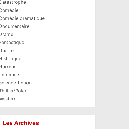
Catastrophe
Comédie
Comédie dramatique
Documentaire
Drame
Fantastique
Guerre
Historique
Horreur
Romance
Science-fiction
Thriller/Polar
Western
Les Archives