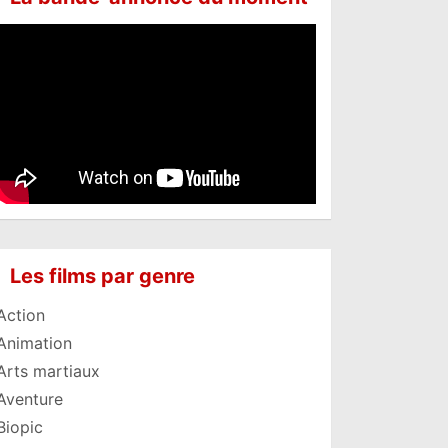
Les films par genre
Action
Animation
Arts martiaux
Aventure
Biopic