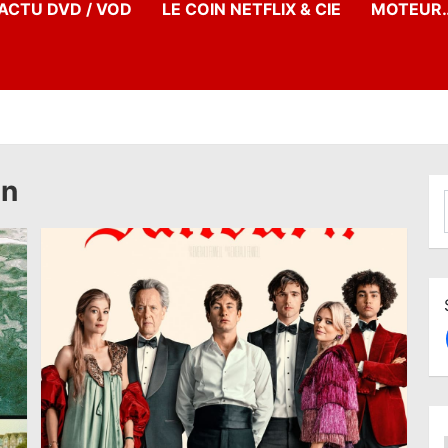
’ACTU DVD / VOD
LE COIN NETFLIX & CIE
MOTEUR…
an