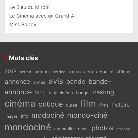
Le Bleu du Miroir
Le Cinéma avec un Grand A
Miss Bobby
Mots clés
2013
actu
acteurs
actualité
affiche
acteur
actrice
actrices
avis
bande-
annonce
bande
année
annonce
casting
blog
blog cinéma
budget
cinéma
film
critique
histoire
films
durée
modociné
mondo-ciné
info
images
mondociné
photos
news
nationalité
prochain