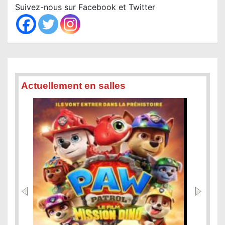
c
Suivez-nous sur Facebook et Twitter
h
Actuellement en salles