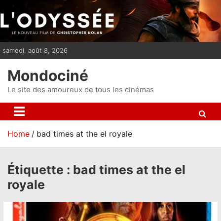
S
k
i
p
samedi, août 8, 2026
t
o
Mondociné
c
o
Le site des amoureux de tous les cinémas
n
t
e
Home
bad times at the el royale
n
t
Étiquette :
bad times at the el
royale