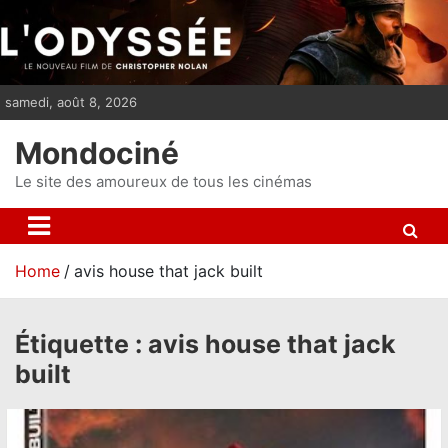
S
k
i
p
samedi, août 8, 2026
t
o
Mondociné
c
o
Le site des amoureux de tous les cinémas
n
t
e
Home
avis house that jack built
n
t
Étiquette :
avis house that jack
built