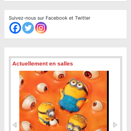
a
r
c
Suivez-nous sur Facebook et Twitter
h
Actuellement en salles