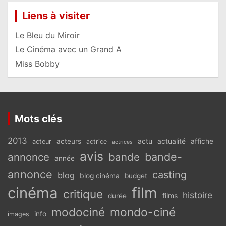
Liens à visiter
Le Bleu du Miroir
Le Cinéma avec un Grand A
Miss Bobby
Mots clés
2013
actu
acteurs
actualité
affiche
acteur
actrice
actrices
avis
bande-
annonce
bande
année
annonce
casting
blog
blog cinéma
budget
cinéma
film
critique
histoire
films
durée
modociné
mondo-ciné
info
images