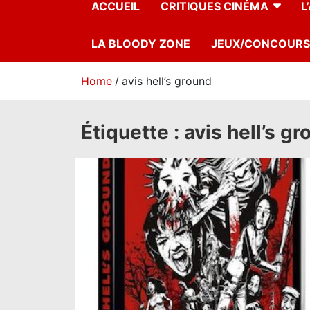
ACCUEIL
CRITIQUES CINÉMA
L
LA BLOODY ZONE
JEUX/CONCOURS
Home
avis hell’s ground
Étiquette :
avis hell’s g