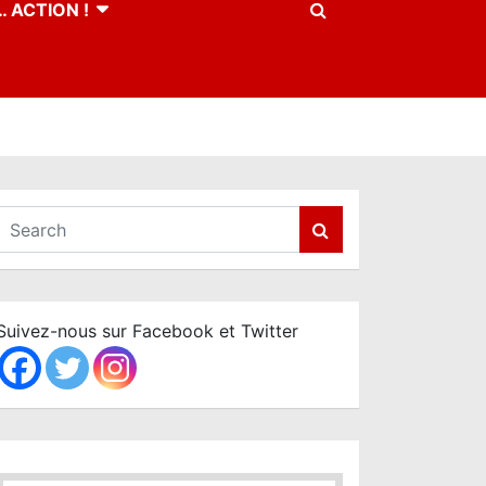
 ACTION !
S
e
a
r
c
Suivez-nous sur Facebook et Twitter
h