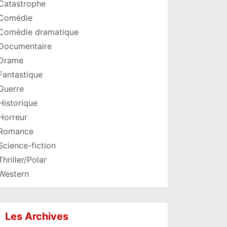
Catastrophe
Comédie
Comédie dramatique
Documentaire
Drame
Fantastique
Guerre
Historique
Horreur
Romance
Science-fiction
Thriller/Polar
Western
Les Archives