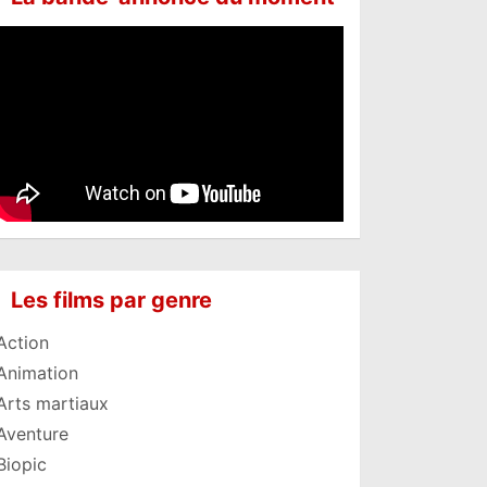
Les films par genre
Action
Animation
Arts martiaux
Aventure
Biopic