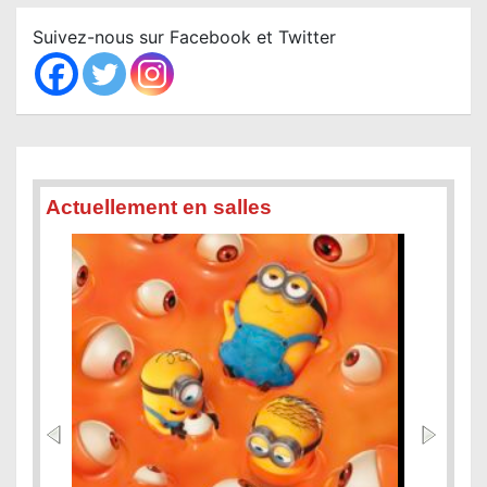
r
c
Suivez-nous sur Facebook et Twitter
h
Actuellement en salles