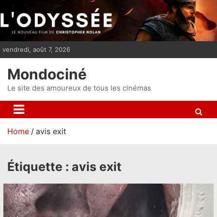
S
k
i
p
vendredi, août 7, 2026
t
o
Mondociné
c
o
Le site des amoureux de tous les cinémas
n
t
e
Home
avis exit
n
t
Étiquette :
avis exit