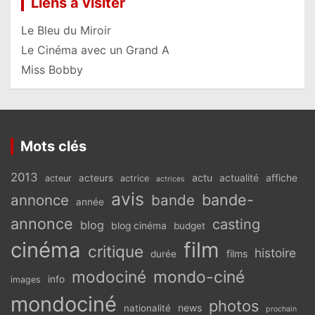
Liens à visiter
Le Bleu du Miroir
Le Cinéma avec un Grand A
Miss Bobby
Mots clés
2013
actu
acteurs
actualité
affiche
acteur
actrice
actrices
avis
bande-
annonce
bande
année
annonce
casting
blog
blog cinéma
budget
cinéma
film
critique
histoire
films
durée
modociné
mondo-ciné
info
images
mondociné
photos
news
nationalité
prochain