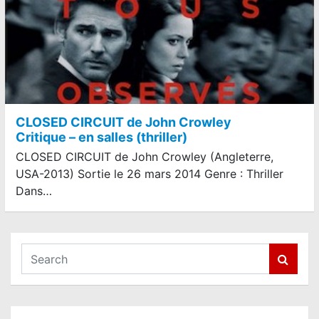
CLOSED CIRCUIT de John Crowley
Critique – en salles (thriller)
CLOSED CIRCUIT de John Crowley (Angleterre,
USA-2013) Sortie le 26 mars 2014 Genre : Thriller
Dans…
S
e
a
r