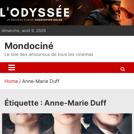
S
k
i
p
dimanche, août 9, 2026
t
o
Mondociné
c
o
Le site des amoureux de tous les cinémas
n
t
e
Home
Anne-Marie Duff
n
t
Étiquette :
Anne-Marie Duff