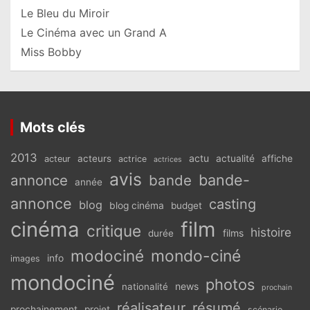
Le Bleu du Miroir
Le Cinéma avec un Grand A
Miss Bobby
Mots clés
2013
actu
acteurs
actualité
affiche
acteur
actrice
actrices
avis
bande-
annonce
bande
année
annonce
casting
blog
blog cinéma
budget
cinéma
film
critique
histoire
films
durée
modociné
mondo-ciné
info
images
mondociné
photos
news
nationalité
prochain
réalisateur
résumé
prochainement
projet
scénario