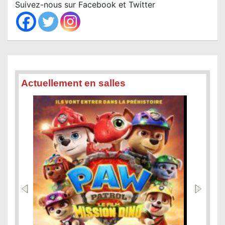
c
Suivez-nous sur Facebook et Twitter
h
Actuellement en salles