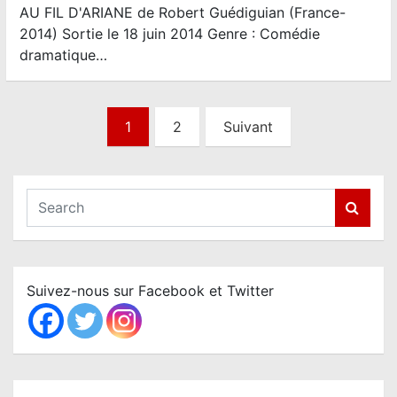
AU FIL D'ARIANE de Robert Guédiguian (France-
2014) Sortie le 18 juin 2014 Genre : Comédie
dramatique…
N
1
2
Suivant
a
v
i
S
e
g
a
a
r
t
c
Suivez-nous sur Facebook et Twitter
i
h
o
n
d