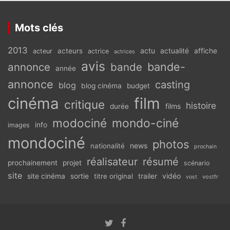
Mots clés
2013
actu
acteurs
actualité
affiche
acteur
actrice
actrices
avis
bande-
annonce
bande
année
annonce
casting
blog
blog cinéma
budget
cinéma
film
critique
histoire
films
durée
modociné
mondo-ciné
info
images
mondociné
photos
news
nationalité
prochain
réalisateur
résumé
prochainement
projet
scénario
site
vidéo
site cinéma
sortie
titre original
trailer
vostfr
vost