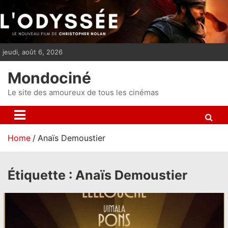
S
k
i
p
jeudi, août 6, 2026
t
o
Mondociné
c
o
Le site des amoureux de tous les cinémas
n
t
e
Home
Anaïs Demoustier
n
t
Étiquette :
Anaïs Demoustier