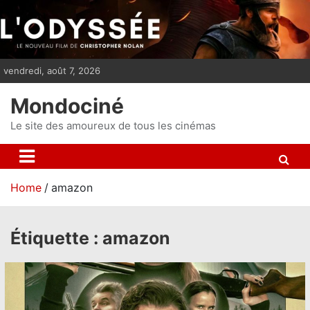
S
k
i
p
vendredi, août 7, 2026
t
o
Mondociné
c
o
Le site des amoureux de tous les cinémas
n
t
e
Home
amazon
n
t
Étiquette :
amazon