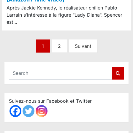
Après Jackie Kennedy, le réalisateur chilien Pablo
Larrain s'intéresse à la figure "Lady Diana". Spencer
est…
N
1
2
Suivant
a
v
i
S
e
g
a
a
r
t
c
Suivez-nous sur Facebook et Twitter
i
h
o
n
d