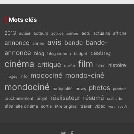
Mots clés
2013
actu
acteurs
actualité
affiche
acteur
actrice
actrices
avis
bande-
annonce
bande
année
annonce
casting
blog
blog cinéma
budget
cinéma
film
critique
histoire
films
durée
modociné
mondo-ciné
info
images
mondociné
photos
news
nationalité
prochain
réalisateur
résumé
prochainement
projet
scénario
site
vidéo
site cinéma
sortie
titre original
trailer
vostfr
vost