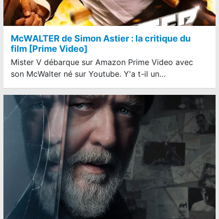
McWALTER de Simon Astier : la critique du
film [Prime Video]
Mister V débarque sur Amazon Prime Video avec
son McWalter né sur Youtube. Y'a t-il un…