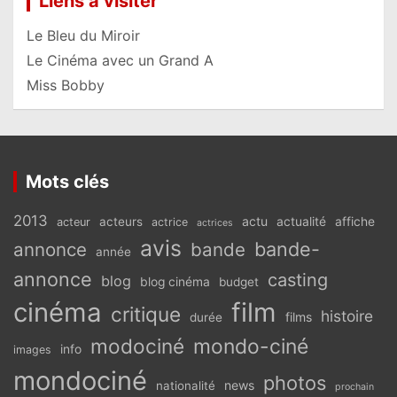
Liens à visiter
Le Bleu du Miroir
Le Cinéma avec un Grand A
Miss Bobby
Mots clés
2013
actu
acteurs
actualité
affiche
acteur
actrice
actrices
avis
bande-
annonce
bande
année
annonce
casting
blog
blog cinéma
budget
cinéma
film
critique
histoire
films
durée
modociné
mondo-ciné
info
images
mondociné
photos
news
nationalité
prochain