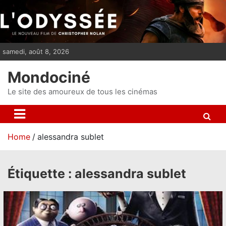
S
k
i
p
samedi, août 8, 2026
t
o
Mondociné
c
o
Le site des amoureux de tous les cinémas
n
t
e
Home
alessandra sublet
n
t
Étiquette :
alessandra sublet