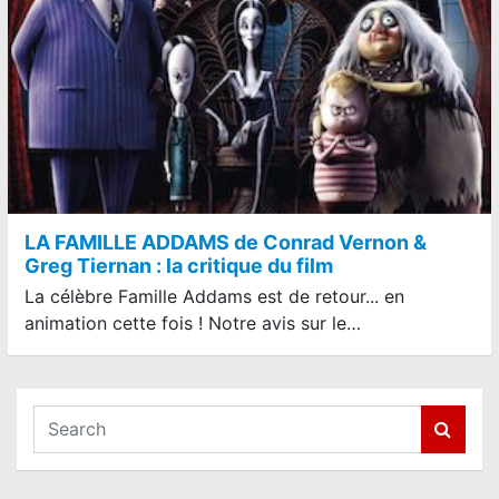
LA FAMILLE ADDAMS de Conrad Vernon &
Greg Tiernan : la critique du film
La célèbre Famille Addams est de retour... en
animation cette fois ! Notre avis sur le…
S
e
a
r