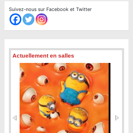
c
Suivez-nous sur Facebook et Twitter
h
Actuellement en salles