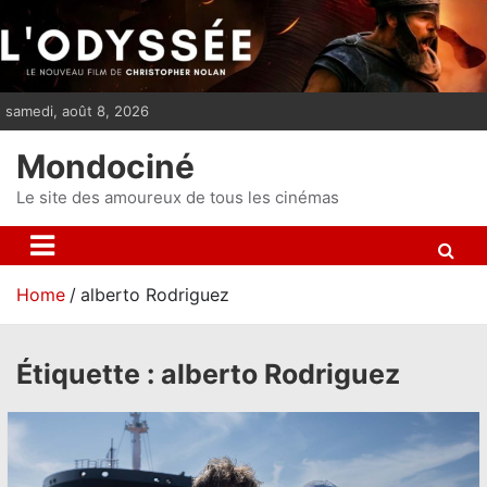
S
k
i
p
samedi, août 8, 2026
t
o
Mondociné
c
o
Le site des amoureux de tous les cinémas
n
t
e
Home
alberto Rodriguez
n
t
Étiquette :
alberto Rodriguez