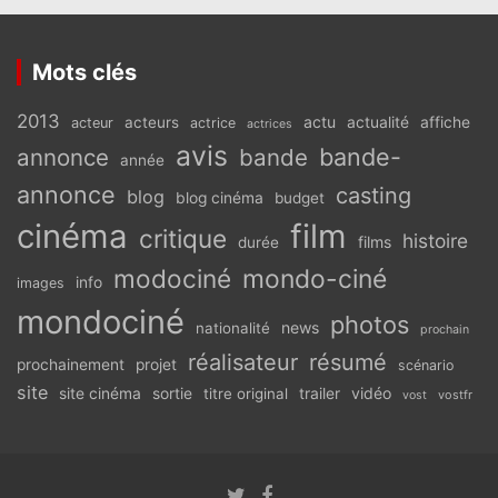
Mots clés
2013
actu
acteurs
actualité
affiche
acteur
actrice
actrices
avis
bande-
annonce
bande
année
annonce
casting
blog
blog cinéma
budget
cinéma
film
critique
histoire
films
durée
modociné
mondo-ciné
info
images
mondociné
photos
news
nationalité
prochain
réalisateur
résumé
prochainement
projet
scénario
site
vidéo
site cinéma
sortie
titre original
trailer
vostfr
vost