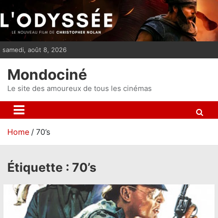
S
k
i
p
samedi, août 8, 2026
t
o
Mondociné
c
o
Le site des amoureux de tous les cinémas
n
t
e
Home
70’s
n
t
Étiquette :
70’s