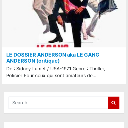
LE DOSSIER ANDERSON aka LE GANG
ANDERSON (critique)
De : Sidney Lumet / USA-1971 Genre : Thriller,
Policier Pour ceux qui sont amateurs de…
S
e
a
r
c