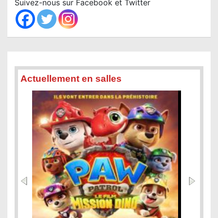
Suivez-nous sur Facebook et Twitter
h
Actuellement en salles