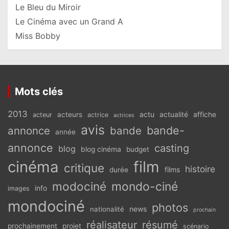
Le Bleu du Miroir
Le Cinéma avec un Grand A
Miss Bobby
Mots clés
2013
actu
acteurs
actualité
affiche
acteur
actrice
actrices
avis
bande-
annonce
bande
année
annonce
casting
blog
blog cinéma
budget
cinéma
film
critique
histoire
films
durée
modociné
mondo-ciné
info
images
mondociné
photos
news
nationalité
prochain
réalisateur
résumé
prochainement
projet
scénario