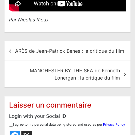
Par Nicolas Rieux
N
ARÈS de Jean-Patrick Benes : la critique du film
a
v
MANCHESTER BY THE SEA de Kenneth
i
Lonergan : la critique du film
g
a
t
Laisser un commentaire
i
Login with your Social ID
o
I agree to my personal data being stored and used as per
Privacy Policy
n