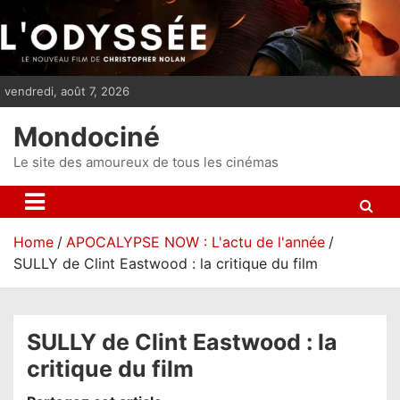
S
k
i
p
vendredi, août 7, 2026
t
o
Mondociné
c
o
Le site des amoureux de tous les cinémas
n
t
e
Home
APOCALYPSE NOW : L'actu de l'année
n
SULLY de Clint Eastwood : la critique du film
t
SULLY de Clint Eastwood : la
critique du film