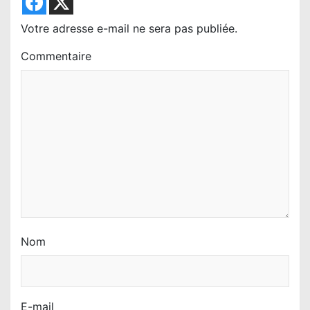
d
e
Votre adresse e-mail ne sera pas publiée.
l
Commentaire
’
a
r
t
i
c
l
e
Nom
E-mail