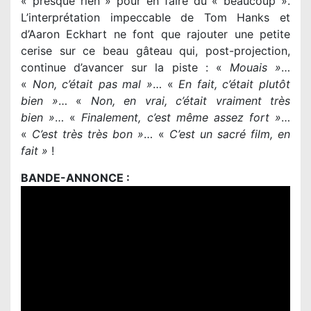
« presque rien » pour en faire du « beaucoup ».
L’interprétation impeccable de Tom Hanks et
d’Aaron Eckhart ne font que rajouter une petite
cerise sur ce beau gâteau qui, post-projection,
continue d’avancer sur la piste : «
Mouais »
…
«
Non, c’était pas mal »
… «
En fait, c’était plutôt
bien »
… «
Non, en vrai, c’était vraiment très
bien »
… «
Finalement, c’est même assez fort »
…
«
C’est très très bon »
… «
C’est un sacré film, en
fait »
!
BANDE-ANNONCE :