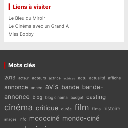
Liens à visiter
Le Bleu du Miroir
Le Cinéma avec un Grand A
Miss Bobby
Mots clés
2013
actu
acteurs
actualité
affiche
acteur
actrice
actrices
avis
bande-
annonce
bande
année
annonce
casting
blog
blog cinéma
budget
cinéma
film
critique
histoire
films
durée
modociné
mondo-ciné
info
images