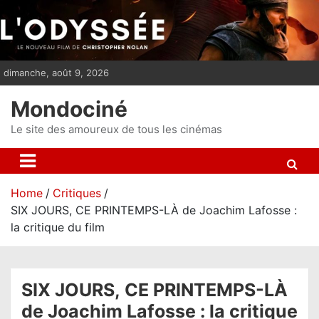
S
k
i
p
dimanche, août 9, 2026
t
o
Mondociné
c
o
Le site des amoureux de tous les cinémas
n
t
e
Home
Critiques
n
SIX JOURS, CE PRINTEMPS-LÀ de Joachim Lafosse :
t
la critique du film
SIX JOURS, CE PRINTEMPS-LÀ
de Joachim Lafosse : la critique