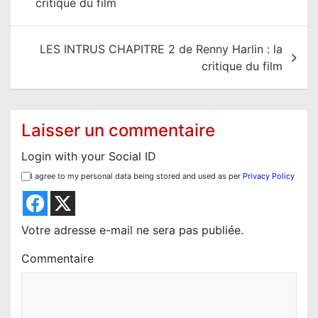
critique du film
v
i
LES INTRUS CHAPITRE 2 de Renny Harlin : la
g
critique du film
a
t
i
Laisser un commentaire
o
Login with your Social ID
n
I agree to my personal data being stored and used as per
Privacy Policy
d
e
l
Votre adresse e-mail ne sera pas publiée.
’
Commentaire
a
r
t