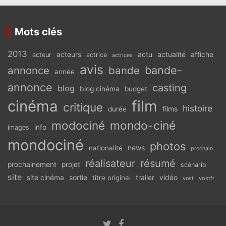
Mots clés
2013
actu
acteurs
actualité
affiche
acteur
actrice
actrices
avis
bande-
annonce
bande
année
annonce
casting
blog
blog cinéma
budget
cinéma
film
critique
histoire
films
durée
modociné
mondo-ciné
info
images
mondociné
photos
news
nationalité
prochain
réalisateur
résumé
prochainement
projet
scénario
site
vidéo
site cinéma
sortie
titre original
trailer
vostfr
vost