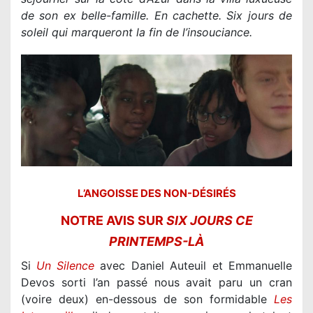
de son ex belle-famille. En cachette. Six jours de
soleil qui marqueront la fin de l’insouciance.
L’ANGOISSE DES NON-DÉSIRÉS
NOTRE AVIS SUR
SIX JOURS CE
PRINTEMPS-LÀ
Si
Un Silence
avec Daniel Auteuil et Emmanuelle
Devos sorti l’an passé nous avait paru un cran
(voire deux) en-dessous de son formidable
Les