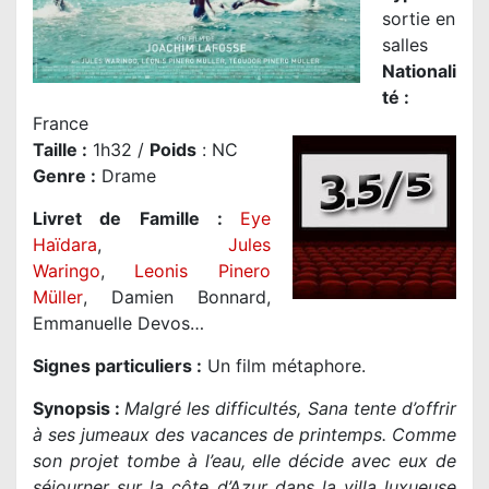
sortie en
salles
Nationali
té
:
France
Taille
:
1h32 /
Poids
: NC
Genre
:
Drame
Livret de Famille :
Eye
Haïdara
,
Jules
Waringo
,
Leonis Pinero
Müller
, Damien Bonnard,
Emmanuelle Devos…
Signes particuliers :
Un film métaphore.
Synopsis :
Malgré les difficultés, Sana tente d’offrir
à ses jumeaux des vacances de printemps. Comme
son projet tombe à l’eau, elle décide avec eux de
séjourner sur la côte d’Azur dans la villa luxueuse