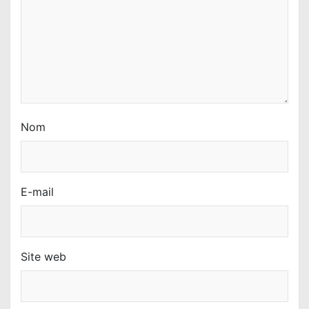
i
c
l
e
Nom
E-mail
Site web