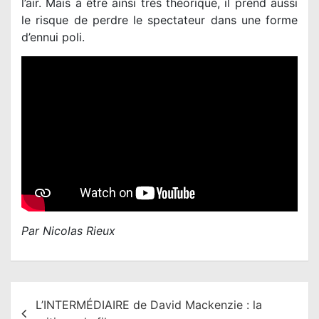
l’air. Mais à être ainsi très théorique, il prend aussi
le risque de perdre le spectateur dans une forme
d’ennui poli.
Par Nicolas Rieux
N
L’INTERMÉDIAIRE de David Mackenzie : la
a