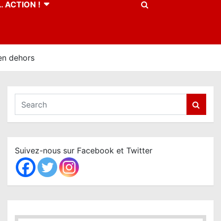
 ACTION !
en dehors
S
e
a
r
c
Suivez-nous sur Facebook et Twitter
h