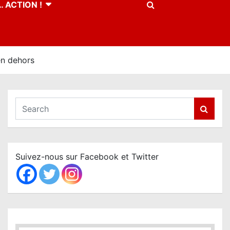
 ACTION !
en dehors
S
e
a
r
c
Suivez-nous sur Facebook et Twitter
h