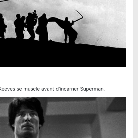
LA PAT PATROUILLE LE FILM - MISSI
DINO : la critique du film
Lire la suite...
eeves se muscle avant d’incarner Superman.