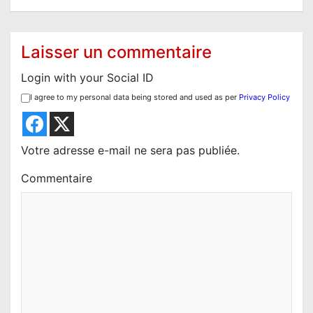
a
t
Laisser un commentaire
i
Login with your Social ID
o
I agree to my personal data being stored and used as per
Privacy Policy
n
d
e
Votre adresse e-mail ne sera pas publiée.
l
Commentaire
’
a
r
t
i
c