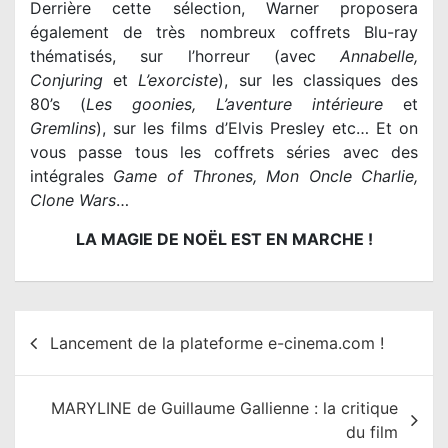
Derrière cette sélection, Warner proposera
également de très nombreux coffrets Blu-ray
thématisés, sur l’horreur (avec
Annabelle,
Conjuring
et
L’exorciste
), sur les classiques des
80’s (
Les goonies, L’aventure intérieure
et
Gremlins
), sur les films d’Elvis Presley etc… Et on
vous passe tous les coffrets séries avec des
intégrales
Game of Thrones, Mon Oncle Charlie,
Clone Wars
…
LA MAGIE DE NOËL EST EN MARCHE !
N
Lancement de la plateforme e-cinema.com !
a
v
MARYLINE de Guillaume Gallienne : la critique
i
du film
g