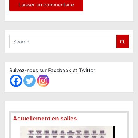
S
e
a
r
c
Suivez-nous sur Facebook et Twitter
h
Actuellement en salles