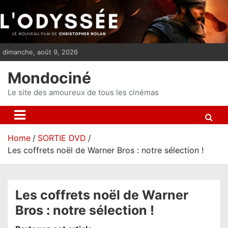
S
k
i
p
dimanche, août 9, 2026
t
o
Mondociné
c
o
Le site des amoureux de tous les cinémas
n
t
e
Home
SORTIE DVD
n
Les coffrets noël de Warner Bros : notre sélection !
t
Les coffrets noël de Warner
Bros : notre sélection !