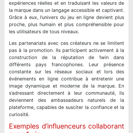
expériences réelles et en traduisant les valeurs de
la marque dans un langage accessible et captivant.
Grâce à eux, l’univers du jeu en ligne devient plus
proche, plus humain et plus compréhensible pour
les utilisateurs de tous niveaux.
Les partenariats avec ces créateurs ne se limitent
pas à la promotion. Ils participent activement à la
construction de la réputation de 1win dans
différents pays francophones. Leur présence
constante sur les réseaux sociaux et lors des
événements en ligne contribue à entretenir une
image dynamique et moderne de la marque. En
s’adressant directement à leur communauté, ils
deviennent des ambassadeurs naturels de la
plateforme, capables de susciter la confiance et la
curiosité.
Exemples d’influenceurs collaborant