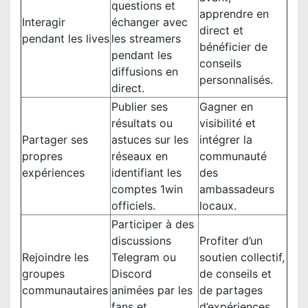
questions et
apprendre en
Interagir
échanger avec
direct et
pendant les lives
les streamers
bénéficier de
pendant les
conseils
diffusions en
personnalisés.
direct.
Publier ses
Gagner en
résultats ou
visibilité et
Partager ses
astuces sur les
intégrer la
propres
réseaux en
communauté
expériences
identifiant les
des
comptes 1win
ambassadeurs
officiels.
locaux.
Participer à des
discussions
Profiter d’un
Rejoindre les
Telegram ou
soutien collectif,
groupes
Discord
de conseils et
communautaires
animées par les
de partages
fans et
d’expériences.