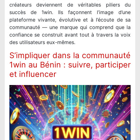
créateurs deviennent de véritables piliers du
succès de 1win. Ils façonnent l’image d’une
plateforme vivante, évolutive et à l’écoute de sa
communauté — une marque qui comprend que la
confiance se construit avant tout à travers la voix
des utilisateurs eux-mêmes.
S’impliquer dans la communauté
1win au Bénin : suivre, participer
et influencer