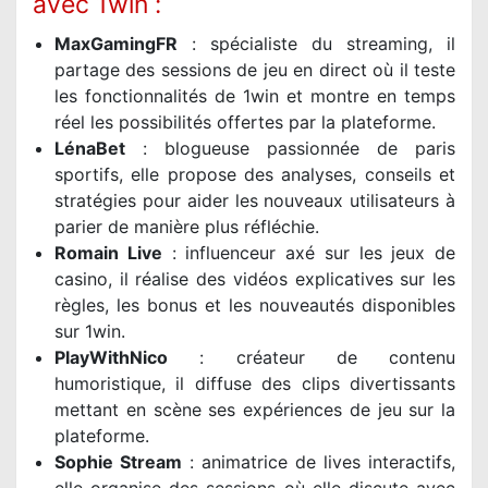
avec 1win :
MaxGamingFR
: spécialiste du streaming, il
partage des sessions de jeu en direct où il teste
les fonctionnalités de 1win et montre en temps
réel les possibilités offertes par la plateforme.
LénaBet
: blogueuse passionnée de paris
sportifs, elle propose des analyses, conseils et
stratégies pour aider les nouveaux utilisateurs à
parier de manière plus réfléchie.
Romain Live
: influenceur axé sur les jeux de
casino, il réalise des vidéos explicatives sur les
règles, les bonus et les nouveautés disponibles
sur 1win.
PlayWithNico
: créateur de contenu
humoristique, il diffuse des clips divertissants
mettant en scène ses expériences de jeu sur la
plateforme.
Sophie Stream
: animatrice de lives interactifs,