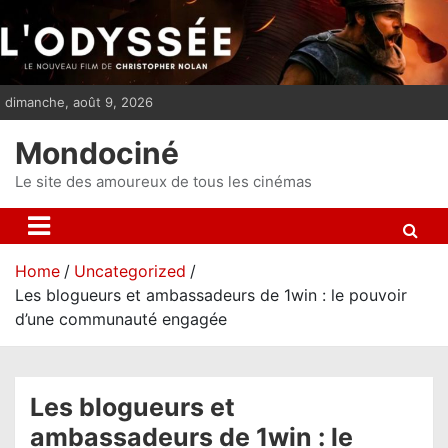
S
k
i
p
dimanche, août 9, 2026
t
o
Mondociné
c
o
Le site des amoureux de tous les cinémas
n
t
e
Home
Uncategorized
n
Les blogueurs et ambassadeurs de 1win : le pouvoir
t
d’une communauté engagée
Les blogueurs et
ambassadeurs de 1win : le