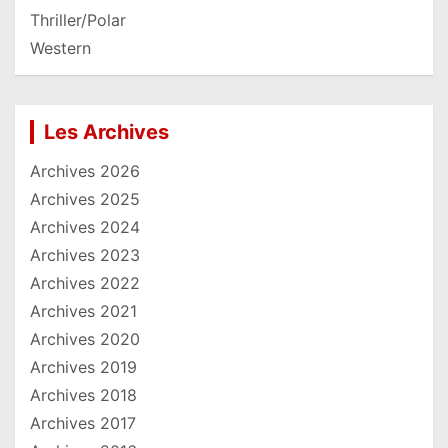
Thriller/Polar
Western
Les Archives
Archives 2026
Archives 2025
Archives 2024
Archives 2023
Archives 2022
Archives 2021
Archives 2020
Archives 2019
Archives 2018
Archives 2017