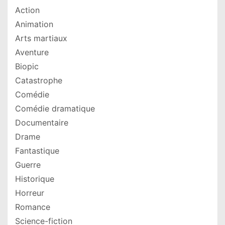
Action
Animation
Arts martiaux
Aventure
Biopic
Catastrophe
Comédie
Comédie dramatique
Documentaire
Drame
Fantastique
Guerre
Historique
Horreur
Romance
Science-fiction