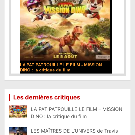
DE LA COMÉDIE-FRANÇAISE : la critique du
film
Lire la suite...
Les dernières critiques
LA PAT PATROUILLE LE FILM – MISSION
DINO : la critique du film
LES MAÎTRES DE L’UNIVERS de Travis